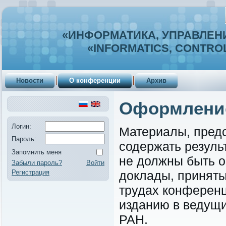
«ИНФОРМАТИКА, УПРАВЛЕНИ
«INFORMATICS, CONTROL
Новости
О конференции
Архив
Оформление
Логин:
Материалы, пред
Пароль:
содержать резуль
Запомнить меня
не должны быть о
Забыли пароль?
Войти
Регистрация
доклады, приняты
трудах конференц
изданию в ведущ
РАН.