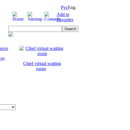
Рус
Eng
Add to
Favorites
ces
Chief virtual waiting
room