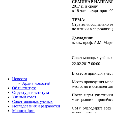
СЕМИНАР НАПРАВ
2017 г., в среду
в 18 час. в аудитории 9
ТЕМА:
Стратегия социально-э
политики в её реализа
Докладчик:
д.э.н., проф. А.М. Мар
Совет молодых учёных п
22.02.2017 00:00
В квесте приняли учас
Новости
Место проведения меро
Архив новостей
место, но и оснащен хо
Об институте
Структура института
После игры участники
Ученый совет
«заигрыши» - пришёлся 
Совет молодых ученых
Исследования и разработки
СМУ благодарит всех 
Монографии
мероприятиях!