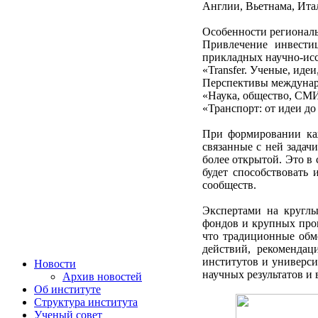
Англии, Вьетнама, Ита
Особенности регионал
Привлечение инвести
прикладных научно-исс
«Transfer. Ученые, иде
Перспективы междунаро
«Наука, общество, СМИ
«Транспорт: от идеи д
При формировании каж
связанные с ней задач
более открытой. Это в
будет способствовать
сообществ.
Экспертами на круглы
фондов и крупных про
что традиционные обм
действий, рекоменда
институтов и универси
Новости
научных результатов и
Архив новостей
Об институте
Структура института
Ученый совет