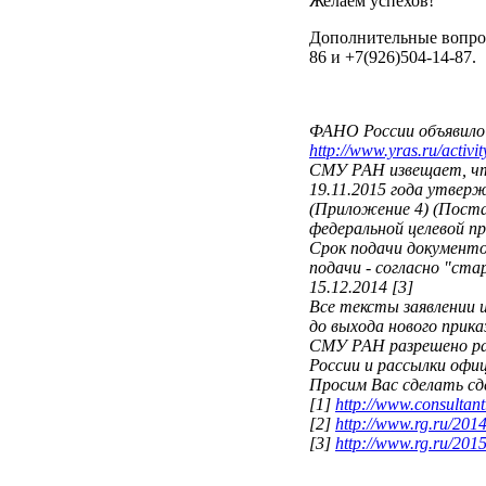
Желаем успехов!
Дополнительные вопрос
86 и +7(926)504-14-87.
ФАНО России объявило 
http://www.yras.ru/activit
СМУ РАН извещает, чт
19.11.2015 года утвер
(Приложение 4) (Поста
федеральной целевой пр
Срок подачи документов
подачи - согласно "ста
15.12.2014 [3]
Все тексты заявлении 
до выхода нового прика
СМУ РАН разрешено ра
России и рассылки офи
Просим Вас сделать сд
[1]
http://www.consulta
[2]
http://www.rg.ru/2014
[3]
http://www.rg.ru/201