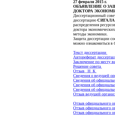
27 февраля 2015 г.
ОБЪЯВЛЕНИЕ О ЗА
ДОКТОРА ЭКОНОМ
Диссертационный совет
диссертацию
СИГАЛА 
распределения ресурсо
доктора экономических
методы экономики.
Защита диссертации сос
можно ознакомиться в
Текст диссертации
Автореферат диссерта
Заключение по месту 
Решение совета
Отзыв _Н_К
Сведения о ведущей о
Сведения об официаль
Сведения об официаль
Сведения об официаль
Отзыв ведущей органи
Отзыв официального о
Отзыв официального о
Отзыв официального о