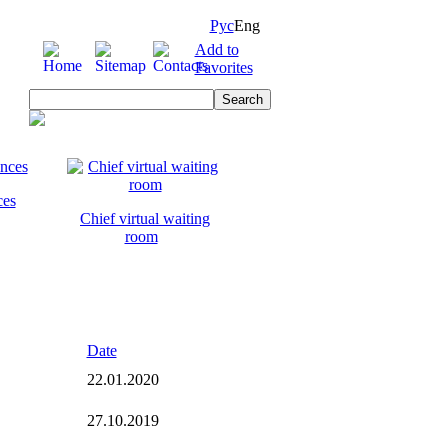
Рус
Eng
Add to
Favorites
ces
Chief virtual waiting
room
Date
22.01.2020
27.10.2019