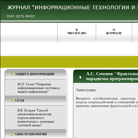
К
О
ЧИТАТЕЛЮ
ЖУРНАЛЕ
А.С. Семенов "Фрактальн
ЗАЩИТА ИНФОРМАЦИИ
парадигмы программиро
М.О. Гусев "Открытые
информационные системы и
Аннотация.
защита информации"
Вводится алгебраическая структура
СЕТИ
модель взаимодействий и отношений 
примеры применения фрактальной алге
В.Б. Егоров "Способ
увеличения количества
портов пакетного
коммутатора с помощью
слотовой шины"
GRID-ТЕХНОЛОГИИ