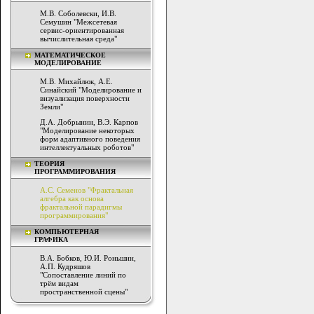
М.В. Соболевски, И.В.
Семушин "Межсетевая
сервис-ориентированная
вычислительная среда"
МАТЕМАТИЧЕСКОЕ
МОДЕЛИРОВАНИЕ
М.В. Михайлюк, А.Е.
Синайский "Моделирование и
визуализация поверхности
Земли"
Д.А. Добрынин, В.Э. Карпов
"Моделирование некоторых
форм адаптивного поведения
интеллектуальных роботов"
ТЕОРИЯ
ПРОГРАММИРОВАНИЯ
А.С. Семенов "Фрактальная
алгебра как основа
фрактальной парадигмы
программирования"
КОМПЬЮТЕРНАЯ
ГРАФИКА
В.А. Бобков, Ю.И. Роньшин,
А.П. Кудряшов
"Сопоставление линий по
трём видам
пространственной сцены"