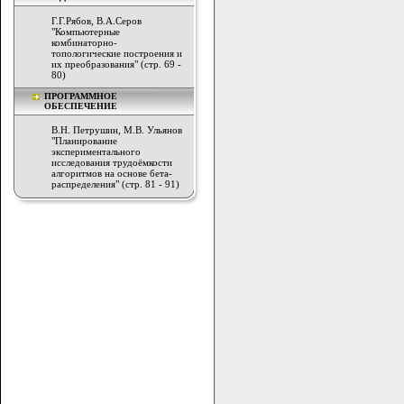
Г.Г.Рябов, В.А.Серов
"Компьютерные
комбинаторно-
топологические построения и
их преобразования" (стр. 69 -
80)
ПРОГРАММНОЕ
ОБЕСПЕЧЕНИЕ
В.Н. Петрушин, М.В. Ульянов
"Планирование
экспериментального
исследования трудоёмкости
алгоритмов на основе бета-
распределения" (стр. 81 - 91)