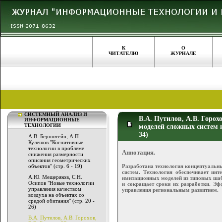
К
О
ЧИТАТЕЛЮ
ЖУРНАЛЕ
СИСТЕМНЫЙ АНАЛИЗ И
В.А. Путилов, А.В. Горо
ИНФОРМАЦИОННЫЕ
ТЕХНОЛОГИИ
моделей сложных систем н
34)
А.В. Бернштейн, А.П.
Кулешов "Когнитивные
технологии в проблеме
Аннотация.
снижения размерности
описания геометрических
Разработана технология концептуальн
объектов" (стр. 6 - 19)
систем. Технология обеспечивает инт
А.Ю. Мещеряков, С.Н.
имитационных моделей из типовых шаб
Осипов "Новые технологии
и сокращает сроки их разработки. Эф
управления качеством
управления региональным развитием.
воздуха на объектах со
средой обитания" (стр. 20 -
26)
В.А. Путилов, А.В. Горохов,