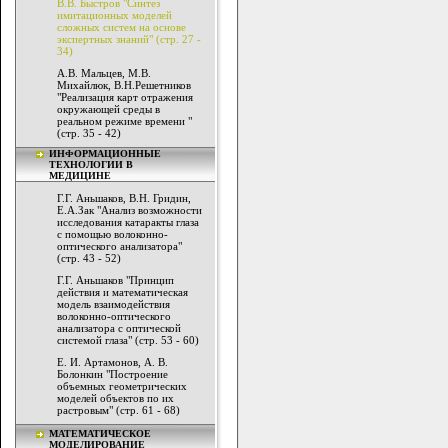
В.В. Быстров "Синтез
имитационных моделей
сложных систем на основе
экспертных знаний" (стр. 27 -
34)
А.В. Мальцев, М.В.
Михайлюк, В.Н.Решетников
"Реализация карт отражения
окружающей среды в
реальном режиме времени "
(стр. 35 - 42)
ИНФОРМАЦИОННЫЕ
ТЕХНОЛОГИИ В
МЕДИЦИНЕ
Г.Г. Аньшаков, В.Н. Гридин,
Е.А.Зак "Анализ возможности
исследования катаракты глаза
с помощью волоконно-
оптического анализатора"
(стр. 43 - 52)
Г.Г. Аньшаков "Принцип
действия и математическая
модель взаимодействия
волоконно-оптического
анализатора с оптической
системой глаза" (стр. 53 - 60)
Е. И. Артамонов, А. В.
Болонкин "Построение
объемных геометрических
моделей объектов по их
растровым" (стр. 61 - 68)
МАТЕМАТИЧЕСКОЕ
МОДЕЛИРОВАНИЕ