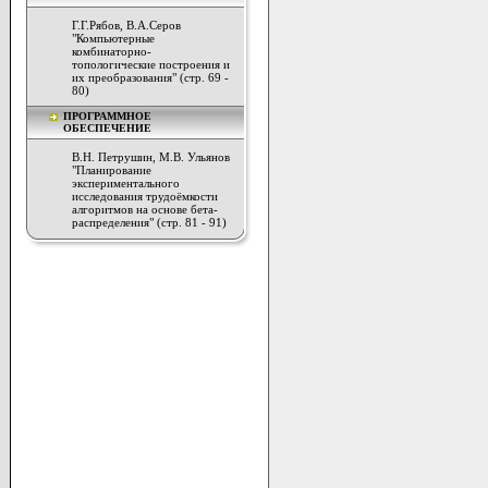
Г.Г.Рябов, В.А.Серов
"Компьютерные
комбинаторно-
топологические построения и
их преобразования" (стр. 69 -
80)
ПРОГРАММНОЕ
ОБЕСПЕЧЕНИЕ
В.Н. Петрушин, М.В. Ульянов
"Планирование
экспериментального
исследования трудоёмкости
алгоритмов на основе бета-
распределения" (стр. 81 - 91)