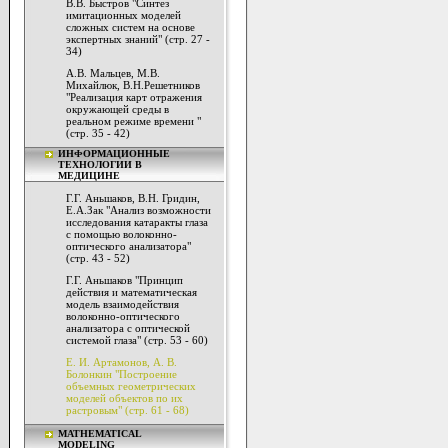
В.В. Быстров "Синтез
имитационных моделей
сложных систем на основе
экспертных знаний" (стр. 27 -
34)
А.В. Мальцев, М.В.
Михайлюк, В.Н.Решетников
"Реализация карт отражения
окружающей среды в
реальном режиме времени "
(стр. 35 - 42)
ИНФОРМАЦИОННЫЕ
ТЕХНОЛОГИИ В
МЕДИЦИНЕ
Г.Г. Аньшаков, В.Н. Гридин,
Е.А.Зак "Анализ возможности
исследования катаракты глаза
с помощью волоконно-
оптического анализатора"
(стр. 43 - 52)
Г.Г. Аньшаков "Принцип
действия и математическая
модель взаимодействия
волоконно-оптического
анализатора с оптической
системой глаза" (стр. 53 - 60)
Е. И. Артамонов, А. В.
Болонкин "Построение
объемных геометрических
моделей объектов по их
растровым" (стр. 61 - 68)
MATHEMATICAL
MODELING