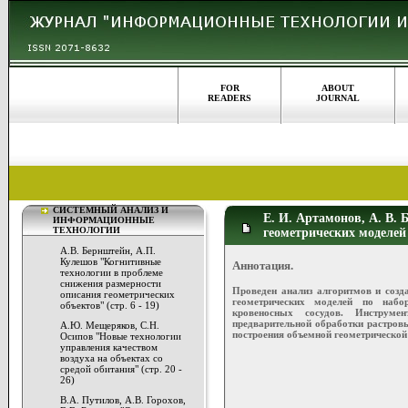
FOR
ABOUT
READERS
JOURNAL
СИСТЕМНЫЙ АНАЛИЗ И
Е. И. Артамонов, А. В.
ИНФОРМАЦИОННЫЕ
ТЕХНОЛОГИИ
геометрических моделей 
А.В. Бернштейн, А.П.
Кулешов "Когнитивные
Аннотация.
технологии в проблеме
снижения размерности
Проведен анализ алгоритмов и созд
описания геометрических
геометрических моделей по набо
объектов" (стр. 6 - 19)
кровеносных сосудов. Инструме
предварительной обработки растров
А.Ю. Мещеряков, С.Н.
построения объемной геометрической
Осипов "Новые технологии
управления качеством
воздуха на объектах со
средой обитания" (стр. 20 -
26)
В.А. Путилов, А.В. Горохов,