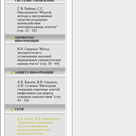
СИСТЕМЫ УПРАВЛЕНИЯ
Г. В. Рыбина, С.С.
Паронджанов "Модели,
методы и программные
средства поддержки
взаимодействия
интеллектуальных агентов"
(стр. 22 - 29)
ОБРАБОТКА
ИНФОРМАЦИИ
И.В. Смирнов "Метод
автоматического
установления значений
минимальных синтаксических
единиц текста" (стр. 30 - 44)
ЗАЩИТА ИНФОРМАЦИИ
А.В. Карпов, В.В. Сидоров,
А.И. Сулимов "Метеорная
генерация секретных ключей
шифрования для защиты
открытых каналов связи" (стр.
45 - 54)
СЕТИ
А.А. Генов, В.Н. Решетников
"Адаптивное управление
частотно временным
ресурсом космических
аппаратов в сетях