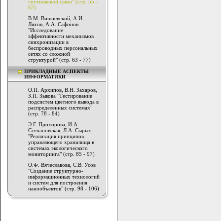
спутниковой связи" (стр. 55 -
62)
В.М. Вишневский, А.И.
Ляхов, А.А. Сафонов
"Исследование
эффективности механизмов
синхронизации в
беспроводных персональных
сетях со сложной
структурой" (стр. 63 - 77)
ПРИКЛАДНЫЕ АСПЕКТЫ
ИНФОРМАТИКИ
О.П. Архипов, В.Н. Захаров,
З.П. Зыкова "Тестирование
подсистем цветного вывода в
распределенных системах"
(стр. 78 - 84)
Э.Г. Прохорова, И.А.
Степановская, Л.А. Сырых
"Реализация принципов
управляющего хранилища в
системах экологического
мониторинга" (стр. 85 - 97)
О.Ф. Вячеславова, С.В. Усов
"Создание структурно-
информационных технологий
и систем для построения
нанообъектов" (стр. 98 - 106)