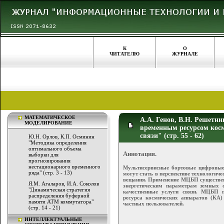
К
О
ЧИТАТЕЛЮ
ЖУРНАЛЕ
МАТЕМАТИЧЕСКОЕ
А.А. Генов, В.Н. Решетн
МОДЕЛИРОВАНИЕ
временным ресурсом косм
связи" (стр. 55 - 62)
Ю.Н. Орлов, К.П. Осминин
"Методика определения
оптимального объема
Аннотация.
выборки для
прогнозирования
нестационарного временного
Мультисервисные бортовые цифровы
ряда" (стр. 3 - 13)
могут стать в перспективе технологич
вещания. Применение МЦБП существен
Я.М. Агаларов, И.А. Соколов
энергетическим параметрам земных с
"Динамическая стратегия
качественные услуги связи. МЦБП по
распределения буферной
ресурса космических аппаратов (КА
памяти АТМ коммутатора"
частных пользователей.
(стр. 14 - 21)
ИНТЕЛЛЕКТУАЛЬНЫЕ