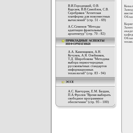
В.И.Городецкий, О.В.
Ковал
Карсаев, В.В.Самойлов, С.В.
Завед
Серебряков "Агентская
инсти
платформа для повсеместных
Облас
вычислений" (стр. 51 - 69)
Коряг
А.С.Семенов "Методы
Замес
адаптации фрактальных
акаде
архитектур" (стр. 70 - 82)
кафед
Обла
ПРИКЛАДНЫЕ АСПЕКТЫ
техно
ИНФОРМАТИКИ
А.А. Каменщиков, А.Н.
Кочуков, А.Я. Олейников,
Т.Д. Широбокова "Методика
выбора первоочередных
русскоязычных стандартов
информационных
технологий" (стр. 83 - 94)
ЭССЕ
А.С. Канчурин, Е.М. Балдин,
П.А.Фролов "Время выбирать
свободное программное
обеспечение" (стр. 95 - 100)