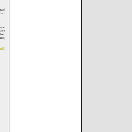
кий
бот.
ную
сор
бот.
ия,
df.