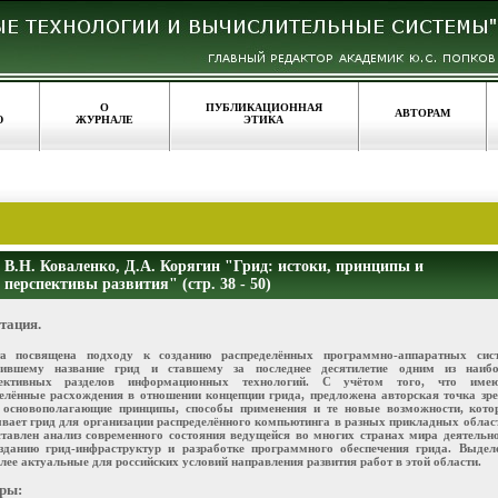
О
ПУБЛИКАЦИОННАЯ
АВТОРАМ
Ю
ЖУРНАЛЕ
ЭТИКА
В.Н. Коваленко, Д.А. Корягин "Грид: истоки, принципы и
перспективы развития" (стр. 38 - 50)
тация.
та посвящена подходу к созданию распределённых программно-аппаратных сист
чившему название грид и ставшему за последнее десятилетие одним из наибо
пективных разделов информационных технологий. С учётом того, что имею
елённые расхождения в отношении концепции грида, предложена авторская точка зр
 основополагающие принципы, способы применения и те новые возможности, кото
вает грид для организации распределённого компьютинга в разных прикладных облас
тавлен анализ современного состояния ведущейся во многих странах мира деятельн
зданию грид-инфраструктур и разработке программного обеспечения грида. Выдел
лее актуальные для российских условий направления развития работ в этой области.
ры: