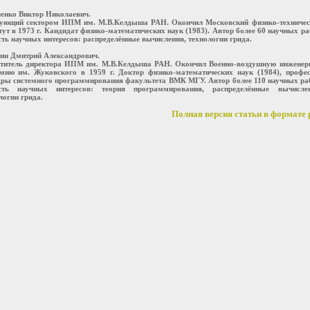
енко Виктор Николаевич.
ующий сектором ИПМ им. М.В.Келдыша РАН. Окончил Московский физико-техничес
тут в 1973 г. Кандидат физико-математических наук (1983). Автор более 60 научных ра
ть научных интересов: распределённые вычисления, технологии грида.
ин Дмитрий Александрович.
титель директора ИПМ им. М.В.Келдыша РАН. Окончил Военно-воздушную инженер
мию им. Жуковского в 1959 г. Доктор физико-математических наук (1984), профес
ры системного программирования факультета ВМК МГУ. Автор более 110 научных ра
сть научных интересов: теория программирования, распределённые вычислен
логии грида.
Полная версия статьи в формате p