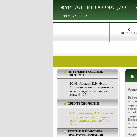
К
ЧИТАТЕЛ
ИНТЕЛЛЕКТУАЛЬНЫЕ
СИСТЕМЫ
Ю.М. Арский, В.К. Финн
"Принципы конструирования
Анно
интеллектуальных систем"
(стр. 4 - 37)
Рабо
полу
GRID-ТЕХНОЛОГИИ
перс
опред
на её
В.Н. Коваленко, Д.А. Корягин
откры
"Грид: истоки, принципы и
Предс
перспективы развития" (стр.
по со
38 - 50)
наибо
ТЕОРИЯ И ПРАКТИКА
Авто
ПРОГРАММИРОВАНИЯ