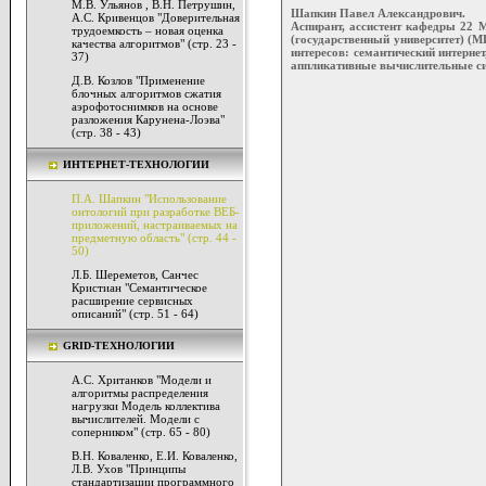
М.В. Ульянов , В.Н. Петрушин,
Шапкин Павел Александрович.
А.С. Кривенцов "Доверительная
Аспирант, ассистент кафедры 22
трудоемкость – новая оценка
(государственный университет) (
качества алгоритмов" (стр. 23 -
интересов: семантический интерне
37)
аппликативные вычислительные си
Д.В. Козлов "Применение
блочных алгоритмов сжатия
аэрофотоснимков на основе
разложения Карунена-Лоэва"
(стр. 38 - 43)
ИНТЕРНЕТ-ТЕХНОЛОГИИ
П.А. Шапкин "Использование
онтологий при разработке ВЕБ-
приложений, настраиваемых на
предметную область" (стр. 44 -
50)
Л.Б. Шереметов, Санчес
Кристиан "Семантическое
расширение сервисных
описаний" (стр. 51 - 64)
GRID-ТЕХНОЛОГИИ
А.С. Хританков "Модели и
алгоритмы распределения
нагрузки Модель коллектива
вычислителей. Модели с
соперником" (стр. 65 - 80)
В.Н. Коваленко, Е.И. Коваленко,
Л.В. Ухов "Принципы
стандартизации программного