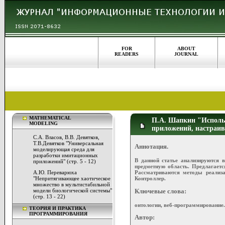
FOR
ABOUT
READERS
JOURNAL
MATHEMATICAL
П.А. Шапкин "Использ
MODELING
приложений, настраива
С.А. Власов, В.В. Девятков,
Т.В.Девятков "Универсальная
Аннотация.
моделирующая среда для
разработки имитационных
В данной статье анализируются 
приложений" (стр. 5 - 12)
предметную область. Предлагаетс
Рассматриваются методы реализ
А.Ю. Переварюха
Контроллер.
"Непритягивающее хаотическое
множество в мультистабильной
модели биологической системы"
Ключевые слова:
(стр. 13 - 22)
онтологии, веб-программирование.
ТЕОРИЯ И ПРАКТИКА
ПРОГРАММИРОВАНИЯ
Автор: