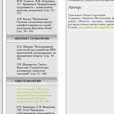
М.В. Ульянов , В.Н. Петрушин,
А.С. Кривенцов "Доверительная
Автор:
трудоемкость – новая оценка
качества алгоритмов" (стр. 23 -
37)
Хританков Антон Сергеевич.
Аспирант. Окончил Московский фи
Д.В. Козлов "Применение
работ. Область научных интере
блочных алгоритмов сжатия
распределенные вычисления, прое
аэрофотоснимков на основе
E-mail:
anton.khritankov@gmail.co
разложения Карунена-Лоэва"
(стр. 38 - 43)
ИНТЕРНЕТ-ТЕХНОЛОГИИ
П.А. Шапкин "Использование
онтологий при разработке ВЕБ-
приложений, настраиваемых на
предметную область" (стр. 44 -
50)
Л.Б. Шереметов, Санчес
Кристиан "Семантическое
расширение сервисных
описаний" (стр. 51 - 64)
GRID-ТЕХНОЛОГИИ
А.С. Хританков "Модели и
алгоритмы распределения
нагрузки Модель коллектива
вычислителей. Модели с
соперником" (стр. 65 - 80)
В.Н. Коваленко, Е.И. Коваленко,
Л.В. Ухов "Принципы
стандартизации программного