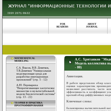
FOR
ABOUT
READERS
JOURNAL
MATHEMATICAL
А.С. Хританков "Моде
MODELING
Модель коллектива вы
- 80)
С.А. Власов, В.В. Девятков,
Т.В.Девятков "Универсальная
моделирующая среда для
Аннотация.
разработки имитационных
приложений" (стр. 5 - 12)
В работе представлен обзор клас
А.Ю. Переварюха
оценки характеристик производи
"Непритягивающее хаотическое
позволяют рассчитать часто исп
множество в мультистабильной
эффективность и коэффициент уск
модели биологической системы"
краткий обзор диффузионных модел
(стр. 13 - 22)
Ключевые слова:
ТЕОРИЯ И ПРАКТИКА
ПРОГРАММИРОВАНИЯ
балансировка вычислительной наг
соперником, модель коллектива в