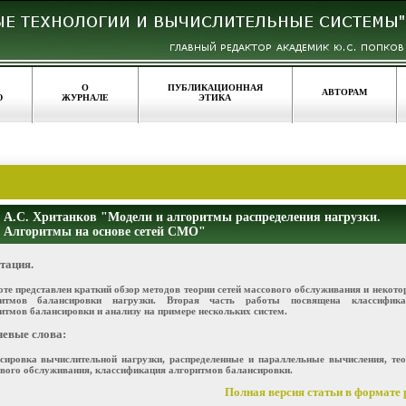
О
ПУБЛИКАЦИОННАЯ
АВТОРАМ
Ю
ЖУРНАЛЕ
ЭТИКА
А.С. Хританков "Модели и алгоритмы распределения нагрузки.
Алгоритмы на основе сетей СМО"
тация.
оте представлен краткий обзор методов теории сетей массового обслуживания и некот
ритмов балансировки нагрузки. Вторая часть работы посвящена классифика
итмов балансировки и анализу на примере нескольких систем.
евые слова:
сировка вычислительной нагрузки, распределенные и параллельные вычисления, те
вого обслуживания, классификация алгоритмов балансировки.
Полная версия статьи в формате p