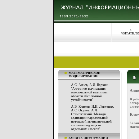
К
ЧИТАТЕЛ
МАТЕМАТИЧЕСКОЕ
МОДЕЛИРОВАНИЕ
А.С. Алиев, А.И. Баркин
"Алгоритм вычисления
Анно
максимальной величины
области абсолютной
В раб
устойчивости"
алго
алгор
А.В. Климов, Н.Н. Левченко,
А.С. Окунев, А.Л.
Стемпковский "Методы
Ключ
адаптации параллельной
потоковой вычислительной
балан
системы под задачи
массо
отдельных классов"
ЗАЩИТА ИНФОРМАЦИИ