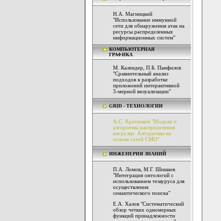
Н.А. Магницкий
"Использование иммунной
сети для обнаружения атак на
ресурсы распределенных
информационных систем"
КОМПЬЮТЕРНАЯ
ГРАФИКА
М. Календер, П.Б. Панфилов
"Сравнительный анализ
подходов к разработке
приложений интерактивной
3-мерной визуализации"
GRID - ТЕХНОЛОГИИ
А.С. Хританков "Модели и
алгоритмы распределения
нагрузки. Алгоритмы на
основе сетей СМО"
ИНЖЕНЕРИЯ ЗНАНИЙ
П.А. Ломов, М.Г. Шишаев
"Интеграция онтологий с
использованием тезауруса для
осуществления
семантического поиска"
Е.А. Халов "Систематический
обзор четких одномерных
функций принадлежности