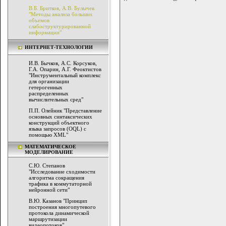
В.Б. Бритков, А.В. Булычев
"Методы анализа больших
объемов
слабоструктурированной
информации"
ИНТЕРНЕТ-ТЕХНОЛОГИИ
И.В. Бычков, А.С. Корсуков,
Г.А. Опарин, А.Г. Феоктистов
"Инструментальный комплекс
для организации
гетерогенных
распределенных
вычислительных сред"
П.П. Олейник "Представление
основных синтаксических
конструкций объектного
языка запросов (OQL) с
помощью XML"
МАТЕМАТИЧЕСКОЕ
МОДЕЛИРОВАНИЕ
С.Ю. Степанов
"Исследование сходимости
алгоритма сокращения
трафика в коммутаторной
нейронной сети"
В.Ю. Казанов "Принцип
построения многопутевого
протокола динамической
маршрутизации
видеопотоков"