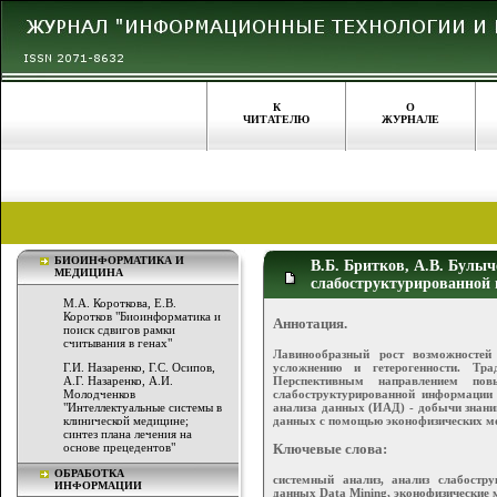
К
О
ЧИТАТЕЛЮ
ЖУРНАЛЕ
БИОИНФОРМАТИКА И
В.Б. Бритков, А.В. Булы
МЕДИЦИНА
слабоструктурированной
М.А. Короткова, Е.В.
Коротков "Биоинформатика и
Аннотация.
поиск сдвигов рамки
считывания в генах"
Лавинообразный рост возможностей
усложнению и гетерогенности. Тр
Г.И. Назаренко, Г.С. Осипов,
Перспективным направлением пов
А.Г. Назаренко, А.И.
слабоструктурированной информации 
Молодченков
анализа данных (ИАД) - добычи знани
"Интеллектуальные системы в
данных с помощью эконофизических мо
клинической медицине;
синтез плана лечения на
основе прецедентов"
Ключевые слова:
ОБРАБОТКА
системный анализ, анализ слабостр
ИНФОРМАЦИИ
данных Data Mining, эконофизические 