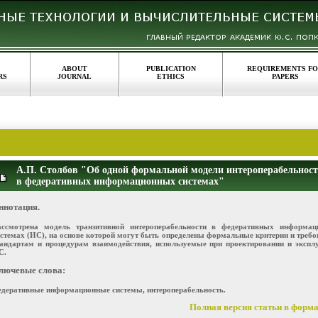
ABOUT
PUBLICATION
REQUIREMENTS F
RS
JOURNAL
ETHICS
PAPERS
А.П. Столбов "Об одной формальной модели интероперабельнос
в федеративных информационных системах"
ннотация.
ассмотрена модель транзитивной интероперабельности в федеративных информа
истемах (ИС), на основе которой могут быть определены формальные критерии и требо
тандартам и процедурам взаимодействия, используемые при проектировании и экспл
С.
лючевые слова:
едеративные информационные системы, интероперабельность.
Полная версия статьи в формат