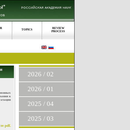
OR
REVIEW
TOPICS
PROCESS
ти
2026 / 02
2026 / 01
ционных
вания к
уатации
2025 / 04
2025 / 03
е pdf.