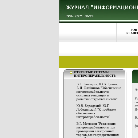
FOR
READE
ОТКРЫТЫЕ СИТЕМЫ.
ИНТЕРОПЕРАБЕЛЬНОСТЬ
В.К. Батоврин, Ю.В. Гуляев,
А.Я. Олейников "Обеспечение
А
интероперабельности –
основная тенденция в
Р
развитии открытых систем"
с
с
Ю.В. Бородакий, Ю.Г.
И
Лободинский "К проблеме
обеспечения
интероперабельности"
К
В.Г. Матюхин "Реализация
ф
интероперабельности при
проведении электронных
торгов для государственных