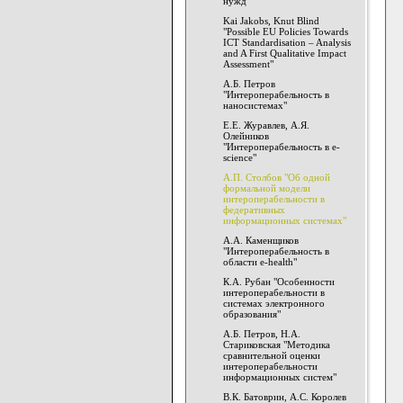
нужд"
Kai Jakobs, Knut Blind
"Possible EU Policies Towards
ICT Standardisation – Analysis
and A First Qualitative Impact
Assessment"
А.Б. Петров
"Интероперабельность в
наносистемах"
Е.Е. Журавлев, А.Я.
Олейников
"Интероперабельность в е-
science"
А.П. Столбов "Об одной
формальной модели
интероперабельности в
федеративных
информационных системах"
А.А. Каменщиков
"Интероперабельность в
области e-health"
К.А. Рубан "Особенности
интероперабельности в
системах электронного
образования"
А.Б. Петров, Н.А.
Стариковская "Методика
сравнительной оценки
интероперабельности
информационных систем"
В.К. Батоврин, А.С. Королев