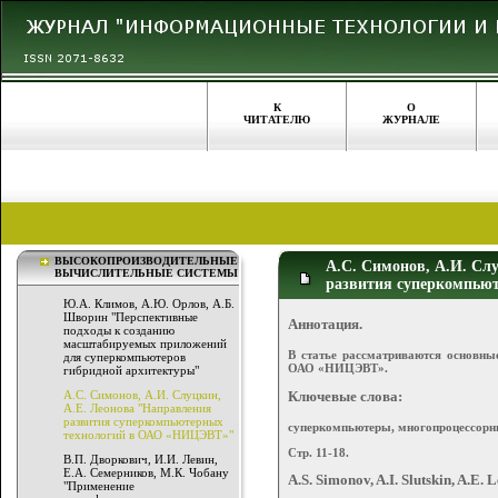
К
О
ЧИТАТЕЛЮ
ЖУРНАЛЕ
ВЫСОКОПРОИЗВОДИТЕЛЬНЫЕ
А.С. Симонов, А.И. Сл
ВЫЧИСЛИТЕЛЬНЫЕ СИСТЕМЫ
развития суперкомпью
Ю.А. Климов, А.Ю. Орлов, А.Б.
Шворин "Перспективные
Аннотация.
подходы к созданию
масштабируемых приложений
В статье рассматриваются основны
для суперкомпьютеров
ОАО «НИЦЭВТ».
гибридной архитектуры"
А.С. Симонов, А.И. Слуцкин,
Ключевые слова:
А.Е. Леонова "Направления
развития суперкомпьютерных
суперкомпьютеры, многопроцессорн
технологий в ОАО «НИЦЭВТ»"
Стр. 11-18.
В.П. Дворкович, И.И. Левин,
Е.А. Семерников, М.К. Чобану
A.S. Simonov, A.I. Slutskin, A.E.
"Применение