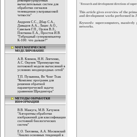
реконфигурируемых
вычислительных систем для
"Research and development directions of sup
обработки сигналов
телевидения ультравысокой
This article gives overview of the prim
четкости"
and development works performed in
Андреев С.С., Дбар С.А.,
Keywords:
supercomputers, massively pa
Давыдов А.А., Лацис А.О.,
networks.
Савельев Г.П., Орлов В.Л.,
Плоткина Е.А., Простов И.В.
"Гибридный суперкомпьютер
К-100: что дальше?"
МАТЕМАТИЧЕСКОЕ
МОДЕЛИРОВАНИЕ
А.В. Климов, Н.Н. Левченко,
А.С. Окунев "Преимущества
потоковой модели вычислений в
условиях неоднородных сетей"
Т.П. Пузынина, Во Чонг Тхак
"Комплекс программ для
решения обратной
параметрической задачи
уравнения Шредингера"
МЕТОДЫ ОБРАБОТКИ
ИНФОРМАЦИИ
В.В. Мажуга, М.В. Хачумов
"Алгоритмы обработки
изображений для классификации
состояний биологических
систем"
Е.О. Тютляева, А.А. Московский
"Анализ основных тенденций в