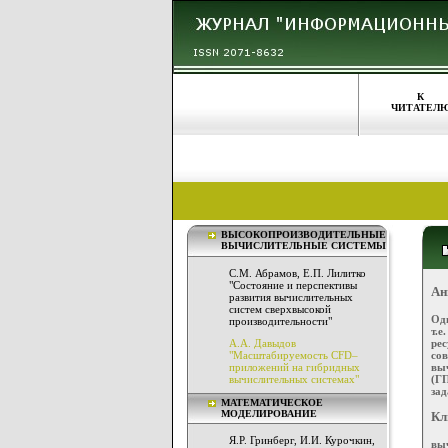
К
ЧИТАТЕЛ
ВЫСОКОПРОИЗВОДИТЕЛЬНЫЕ
ВЫЧИСЛИТЕЛЬНЫЕ СИСТЕМЫ
С.М. Абрамов, Е.П. Лилитко
"Состояние и перспективы
Ан
развития вычислительных
систем сверхвысокой
Од
производительности"
т.
ре
А.А. Давыдов
со
"Масштабируемость CFD–
вы
приложений на гибридных
(Г
вычислительных системах"
зад
МАТЕМАТИЧЕСКОЕ
МОДЕЛИРОВАНИЕ
Кл
Я.Р. Гринберг, И.И. Курочкин,
выч