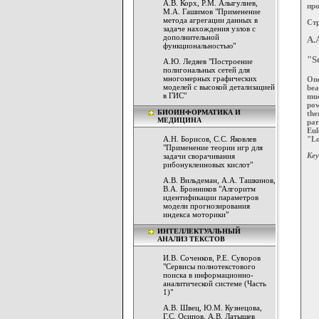
А.В. Корх, Р.М. Алыгулиев,
про
М.А. Гашимов "Применение
метода агрегации данных в
Стр
задаче нахождения узлов с
дополнительной
A.
функциональностью"
"S
А.Ю. Ледяев "Построение
полигональных сетей для
многомерных графических
One
моделей с высокой детализацией
bea
в ГИС"
muc
pow
БИОИНФОРМАТИКА И
the
МЕДИЦИНА
par
Eul
А.Н. Борисов, С.С. Яковлев
"Lo
"Применение теории игр для
Key
задачи сворачивания
рибонуклеиновых кислот"
А.В. Вильдеман, А.А. Ташкинов,
В.А. Бронников "Алгоритм
идентификации параметров
модели прогнозирования
индекса моторики"
ИНТЕЛЛЕКТУАЛЬНЫЙ
АНАЛИЗ ТЕКСТОВ
И.В. Соченков, Р.Е. Суворов
"Сервисы полнотекстового
поиска в информационно-
аналитической системе (Часть
1)"
А.В. Швец, Ю.М. Кузнецова,
Г.С. Осипов, А.В. Латышев