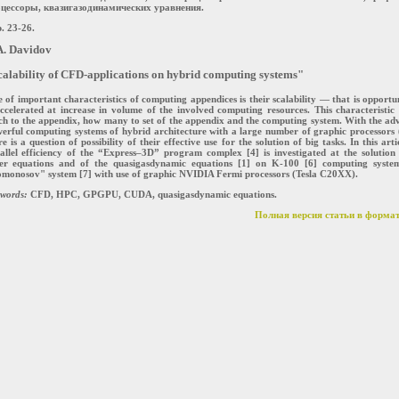
цессоры, квазигазодинамических уравнения.
. 23-26.
A. Davidov
calability of CFD-applications on hybrid computing systems"
 of important characteristics of computing appendices is their scalability — that is opportu
ccelerated at increase in volume of the involved computing resources. This characteristic
h to the appendix, how many to set of the appendix and the computing system. With the ad
erful computing systems of hybrid architecture with a large number of graphic processors
re is a question of possibility of their effective use for the solution of big tasks. In this arti
allel efficiency of the “Express–3D” program complex [4] is investigated at the solution
er equations and of the quasigasdynamic equations [1] on K-100 [6] computing syste
monosov" system [7] with use of graphic NVIDIA Fermi processors (Tesla C20XX).
words:
CFD, HPC, GPGPU, CUDA, quasigasdynamic equations.
Полная версия статьи в формат