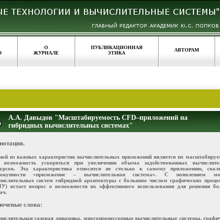
О
ПУБЛИКАЦИОННАЯ
АВТОРАМ
Ю
ЖУРНАЛЕ
ЭТИКА
А.А. Давыдов "Масштабируемость CFD–приложений на
гибридных вычислительных системах"
нотация.
ной из важных характеристик вычислительных приложений является их масштабируе
е. возможность ускоряться при увеличении объема задействованных вычислите
сурсов. Эта характеристика относится не столько к самому приложению, скол
вокупности «приложение – вычислительная система». С появлением м
числительных систем гибридной архитектуры с большим числом графических проце
ПУ) встает вопрос о возможности их эффективного использования для решения б
ач.
ючевые слова:
ислительная газовая динамика, многопроцессорные вычислительные системы, графи