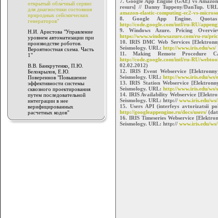
7. Google App Engine (GAE) vs Amazon 
открытый облачный сервис
resurs] // Danny Tuppeny/DanTup. UR
для диагностики состояния
amazon-elastic-computing-ec2-vs-microso
природных сейсмических
8. Google App Engine. Quotas
генераторов"
http://code.google.com/intl/ru-RU/appeng
9. Windows Azure. Pricing Overvi
Н.И. Аристова "Управление
https://www.windowsazure.com/ru-ru/pric
уровнем автоматизации при
10. IRIS DMC Web Services [Elektronnyy
производстве роботов.
Seismology. URL:
http://www.iris.edu/ws/
Вероятностная схема. Часть
11. Making Remote Procedure Ca
1"
http://code.google.com/intl/ru-RU/webtool
02.02.2012)
В.В. Банкрутенко, П.Ю.
12. IRIS Event Webservice [Elektronnyy
Белокрылов, Е.Ю.
Seismology. URL:
http://www.iris.edu/ws/
Повереннов "Повышение
13. IRIS Station Webservice [Elektronny
эффективности системы
Seismology. URL:
http://www.iris.edu/ws/s
сквозного проектирования
14. IRIS Availability Webservice [Elektro
путем последовательной
Seismology. URL: http://
www.iris.edu/ws/
интеграции в нее
15. Users API (interfeys avtorizatsii
верифицированных
http://googleappengine.ru/docs/users/
(dat
расчетных кодов"
16. IRIS Timeseries Webservice [Elektron
Seismology. URL: http://
www.iris.edu/ws/