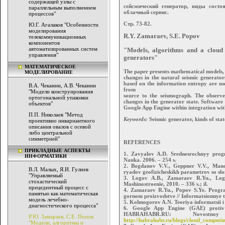
содержащей узлы с
сейсмический генератор, виды состоя
параллельным выполнением
облачный сервис.
процессов"
Стр. 73-82.
Ю.Г. Агалаков "Особенности
моделирования
R.Y. Zamaraev, S.E. Popov
телекоммуникационных
компонентов
автоматизированных систем
"Models, algorithms and a cloud s
управления"
generators"
МАТЕМАТИЧЕСКОЕ
The paper presents mathematical models, 
МОДЕЛИРОВАНИЕ
changes in the natural seismic generators
based on the information entropy are use
В.А. Чеканин, А.В. Чеканин
from
"Модели конструирования
source to the seismograph. The observe
ортогональной упаковки
changes in the generator state. Softwar
объектов"
Google App Engine within integration wi
П.П. Николаев "Метод
Keywords:
Seismic generator, kinds of state
проективно инвариантного
описания овалов с осевой
либо центральной
симметрией"
REFERENCES
ПРИКЛАДНЫЕ АСПЕКТЫ
1. Zavyalov A.D. Srednesrochnyy progn
ИНФОРМАТИКИ
Nauka. 2006. – 254 s.
2. Bogdanov V.V., Geppner V.V., Mand
В.Л. Малых, Я.И. Гулиев
ryadov geofizicheskikh parametrov so slo
"Управляемый
3. Logov A.B., Zamaraev R.Yu., Logo
стохастический
Mashinostroenie, 2010. – 336 s.; il.
прецедентный процесс с
4. Zamaraev R.Yu., Popov S.Ye. Progra
памятью как математическая
gornom proizvodstve // Informatsionnye te
модель лечебно-
5. Kolmogorov A.N. Teoriya informatsii i
диагностического процесса"
6. Google App Engine (GAE) protiv
HABRAHABR.RU: Novostn
Р.Ю. Замараев, С.Е. Попов
http://habrahabr.ru/blogs/cloud_computi
"Модели, алгоритмы и