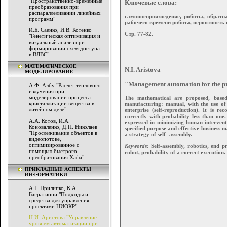
"Пространственно-временные
Ключевые слова:
преобразования при
распараллеливании линейных
самовоспроизведение, роботы, обратн
программ"
рабочего времени робота, вероятность
И.Б. Саенко, И.В. Котенко
Стр. 77-82.
"Генетическая оптимизация и
визуальный анализ при
формировании схем доступа
в ВЛВС"
МАТЕМАТИЧЕСКОЕ
N.I. Aristova
МОДЕЛИРОВАНИЕ
"Management automation for the pr
А.Ф. Албу "Расчет теплового
излучения при
моделировании процесса
The mathematical are proposed, base
кристаллизации вещества в
manufacturing: manual, with the use of
литейном деле"
enterprise (self-reproduction). It is r
correctly with probability less than one
А.А. Котов, И.А.
expressed in minimizing human interventi
Коноваленко, Д.П. Николаев
specified purpose and effective business 
"Прослеживание объектов в
a strategy of self- assembly.
видеопотоке,
оптимизированное с
Keywords:
Self-assembly, robotics, end p
помощью быстрого
robot, probability of a correct execution.
преобразования Хафа"
ПРИКЛАДНЫЕ АСПЕКТЫ
ИНФОРМАТИКИ
А.Г. Прилипко, К.А.
Багратиони "Подходы и
средства для управления
проектами НИОКР"
Н.И. Аристова "Управление
уровнем автоматизации при