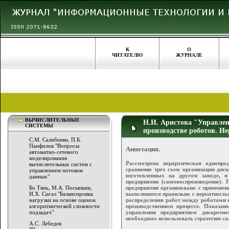
К
О
ЧИТАТЕЛЮ
ЖУРНАЛЕ
ВЫЧИСЛИТЕЛЬНЫЕ
Н.И. Аристова "Управлен
СИСТЕМЫ
производстве роботов. Ие
С.М. Салибекян, П.Б.
Панфилов "Вопросы
Аннотация.
автоматно-сетевого
моделирования
Рассмотрена иерархическая однопро
вычислительных систем с
сравнение трех схем организации диск
управлением потоком
изготовленных на другом заводе, и
данных"
предприятии (самовоспроизведение). 
предприятии организовано с применен
Бо Тянь, М.А. Посыпкин,
выполняются правильно с вероятность
И.Х. Сигал "Балансировка
распределения работ между роботами 
нагрузки на основе оценок
производственном процессе. Показан
алгоритмической сложности
управления предприятием дискретн
подзадач"
необходимо использовать стратегию са
А.C. Лебедев