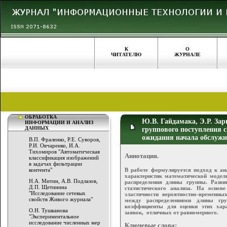
К
О
ЧИТАТЕЛЮ
ЖУРНАЛЕ
ОБРАБОТКА
Ю.В. Гайдамака, Э.Р. За
ИНФОРМАЦИИ И АНАЛИЗ
ДАННЫХ
группового поступления 
ожидания начала обслуж
В.П. Фраленко, Р.Е. Суворов,
Р.И. Овчаренко, И.А.
Тихомиров "Автоматическая
Аннотация.
классификация изображений
в задачах фильтрации
В работе формулируется подход к ан
контента"
характеристик математической модел
Н.А. Митин, А.В. Подлазов,
распределения длины группы. Разви
Д.П. Щетинина
статистического анализа. На осно
"Исследование сетевых
эластичности вероятностно-временны
свойств Живого журнала"
между распределениями длины гру
коэффициенты для оценки этих хар
О.Н. Тушканова
заявок, отличных от равномерного.
"Экспериментальное
исследование численных мер
Ключевые слова: