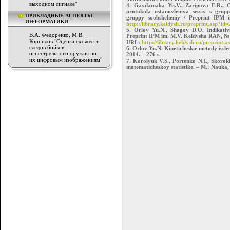
выходном сигнале"
4. Gaydamaka Yu.V., Zaripova E.R., Or
protokola ustanovleniya sessiy s grup
ПРИКЛАДНЫЕ АСПЕКТЫ
gruppy soobshcheniy / Preprint IPM
ИНФОРМАТИКИ
http://library.keldysh.ru/preprint.asp?id
5. Orlov Yu.N., Shagov D.O. Indikativ
В.А. Федоренко, М.В.
Preprint IPM im. M.V. Keldysha RAN, № 5
Корнилов "Оценка схожести
URL:
http://library.keldysh.ru/preprint.
следов бойков
6. Orlov Yu.N. Kineticheskie metody iss
огнестрельного оружия по
2014. – 276 s.
их цифровым изображениям"
7. Korolyuk V.S., Portenko N.I., Skorok
matematicheskoy statistike. – M.: Nauka, 