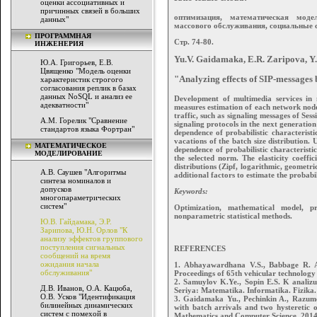
оценки ассоциативных и
причинных связей в больших
оптимизация, математическая модел
данных"
массового обслуживания, социальные с
ПРОГРАММНАЯ
Стр. 74-80.
ИНЖЕНЕРИЯ
Yu.V. Gaidamaka, E.R. Zaripova, Y
Ю.А. Григорьев, Е.В.
Цвященко "Модель оценки
"Analyzing effects of SIP-messages 
характеристик строгого
согласования реплик в базах
данных NoSQL и анализ ее
Development of multimedia services in
адекватности"
measures estimation of each network node.
traffic, such as signaling messages of Ses
А.М. Горелик "Сравнение
signaling protocols in the next generati
стандартов языка Фортран"
dependence of probabilistic characterist
vacations of the batch size distribution.
МАТЕМАТИЧЕСКОЕ
dependence of probabilistic characteristic
МОДЕЛИРОВАНИЕ
the selected norm. The elasticity coeffic
distributions (Zipf, logarithmic, geomet
А.В. Саушев "Алгоритмы
additional factors to estimate the probabil
синтеза номиналов и
допусков
Keywords:
многопараметрических
систем"
Optimization, mathematical model, pro
nonparametric statistical methods.
Ю.В. Гайдамака, Э.Р.
Зарипова, Ю.Н. Орлов "К
анализу эффектов группового
поступления сигнальных
REFERENCES
сообщений на время
ожидания начала
1. Abhayawardhana V.S., Babbage R. A 
обслуживания"
Proceedings of 65th vehicular technology 
2. Samuylov K.Ye., Sopin E.S. K analizu
Д.В. Иванов, О.А. Кацюба,
Seriya: Matematika. Informatika. Fizika. 
О.В. Усков "Идентификация
3. Gaidamaka Yu., Pechinkin A., Razumc
билинейных динамических
with batch arrivals and two hysteretic o
систем с помехой в
Mathematics and Computer Science, 2014, 