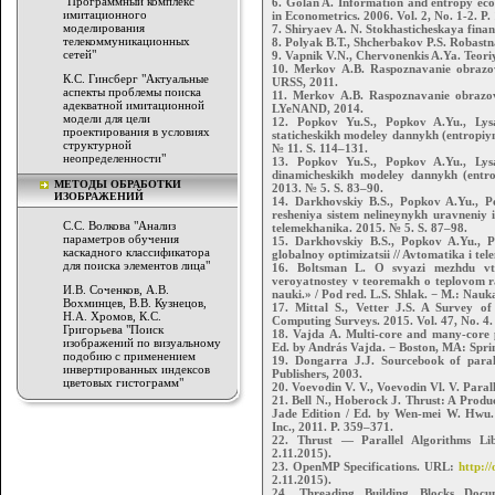
"Программный комплекс
6. Golan A. Information and entropy eco
имитационного
in Econometrics. 2006. Vol. 2, No. 1-2. P.
моделирования
7. Shiryaev A. N. Stokhasticheskaya fin
телекоммуникационных
8. Polyak B.T., Shcherbakov P.S. Robastn
сетей"
9. Vapnik V.N., Chervonenkis A.Ya. Teor
10. Merkov A.B. Raspoznavanie obrazov
К.С. Гинсберг "Актуальные
URSS, 2011.
аспекты проблемы поиска
11. Merkov A.B. Raspoznavanie obrazov
адекватной имитационной
LYeNAND, 2014.
модели для цели
12. Popkov Yu.S., Popkov A.Yu., Lysa
проектирования в условиях
staticheskikh modeley dannykh (entropiy
структурной
№ 11. S. 114–131.
неопределенности"
13. Popkov Yu.S., Popkov A.Yu., Lysa
dinamicheskikh modeley dannykh (entro
МЕТОДЫ ОБРАБОТКИ
2013. № 5. S. 83–90.
ИЗОБРАЖЕНИЙ
14. Darkhovskiy B.S., Popkov A.Yu., P
resheniya sistem nelineynykh uravneniy i
С.С. Волкова "Анализ
telemekhanika. 2015. № 5. S. 87–98.
параметров обучения
15. Darkhovskiy B.S., Popkov A.Yu., P
каскадного классификатора
globalnoy optimizatsii // Avtomatika i te
для поиска элементов лица"
16. Boltsman L. O svyazi mezhdu vto
veroyatnostey v teoremakh o teplovom ra
И.В. Соченков, А.В.
nauki.» / Pod red. L.S. Shlak. − M.: Nauk
Вохминцев, В.В. Кузнецов,
17. Mittal S., Vetter J.S. A Survey
Н.А. Хромов, К.С.
Computing Surveys. 2015. Vol. 47, No. 4.
Григорьева "Поиск
18. Vajda A. Multi-core and many-core 
изображений по визуальному
Ed. by András Vajda. − Boston, MA: Sprin
подобию с применением
19. Dongarra J.J. Sourcebook of par
инвертированных индексов
Publishers, 2003.
цветовых гистограмм"
20. Voevodin V. V., Voevodin Vl. V. Para
21. Bell N., Hoberock J. Thrust: A Pro
Jade Edition / Ed. by Wen-mei W. Hwu
Inc., 2011. P. 359–371.
22. Thrust — Parallel Algorithms L
2.11.2015).
23. OpenMP Specifications. URL:
http:/
2.11.2015).
24. Threading Building Blocks Doc