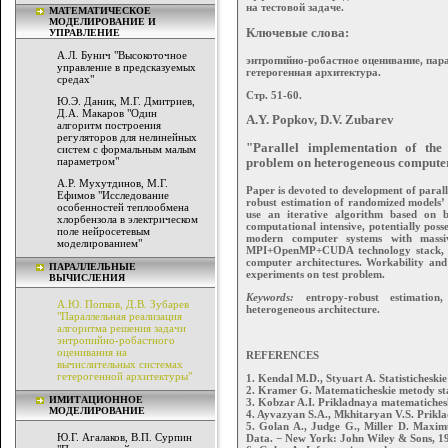
на тестовой задаче.
МАТЕМАТИЧЕСКОЕ
МОДЕЛИРОВАНИЕ И
Ключевые слова:
УПРАВЛЕНИЕ
А.Л. Бунич "Высокоточное
энтропийно-робастное оценивание, пар
управление в предсказуемых
гетерогенная архитектура.
средах"
Стр. 51-60.
Ю.Э. Даник, М.Г. Дмитриев,
Д.А. Макаров "Один
A.Y. Popkov, D.V. Zubarev
алгоритм построения
регуляторов для нелинейных
"Parallel implementation of the 
систем с формальным малым
параметром"
problem on heterogeneous compute
А.Р. Мухутдинов, М.Г.
Paper is devoted to development of parall
Ефимов "Исследование
robust estimation of randomized models’ 
особенностей теплообмена
use an iterative algorithm based on 
хлорбензола в электрическом
computational intensive, potentially posse
поле нейросетевым
modern computer systems with massiv
моделированием"
MPI+OpenMP+CUDA technology stack, wh
computer architectures. Workability and
ПАРАЛЛЕЛЬНЫЕ
experiments on test problem.
ВЫЧИСЛЕНИЯ
Keywords:
entropy-robust estimation,
А.Ю. Попков, Д.В. Зубарев
heterogeneous architecture.
"Параллельная реализация
алгоритма решения задачи
энтропийно-робастного
оценивания на
REFERENCES
вычислительных системах
гетерогенной архитектуры"
1. Kendal M.D., Styuart A. Statisticheski
2. Kramer G. Matematicheskie metody stat
ИМИТАЦИОННОЕ
3. Kobzar A.I. Prikladnaya matematicheska
МОДЕЛИРОВАНИЕ
4. Ayvazyan S.A., Mkhitaryan V.S. Priklad
5. Golan A., Judge G., Miller D. Maxi
Ю.Г. Агалаков, В.П. Сурпин
Data. − New York: John Wiley & Sons, 1