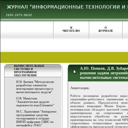
К
О
ЧИТАТЕЛЮ
ЖУРНАЛЕ
ВЫЧИСЛИТЕЛЬНЫЕ
А.Ю. Попков, Д.В. Зубар
СИСТЕМЫ И
ПРОГРАММНОЕ
решения задачи энтропий
ОБЕСПЕЧЕНИЕ
вычислительных системах
И.Н. Бычков "Методология
разработки элементов
Аннотация.
конструкции процессора и
вычислительного модуля"
Работа посвящена разработке пара
О.В. Мамутова
энтропийно-робастного оценивания 
"Аналитические модели
объеме данных. Предлагается испо
надежности кэш-памяти"
пакетных итерациях Монте Карло.
потенциально обладает высокой степ
М.С. Ладнушкин "Аппаратно
ориентирована на современные в
программные средства
параллельную обработку на разн
тестирования и отладки
ориентирована на стек технологий M
КМОП цифровых СБИС по
современные гетерогенные архитек
интерфейсу JTAG"
эффективность предлагаемой технолог