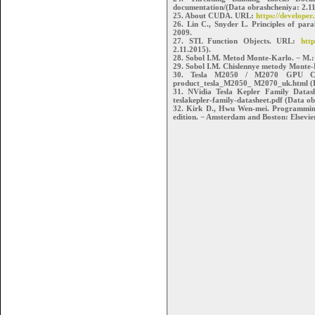
documentation/(Data obrashcheniya: 2.11
25. About CUDA. URL:
https://develope
26. Lin C., Snyder L. Principles of par
2009.
27. STL Function Objects. URL:
http
2.11.2015).
28. Sobol I.M. Metod Monte-Karlo. − M.:
29. Sobol I.M. Chislennye metody Monte-
30. Tesla M2050 / M2070 GPU C
product_tesla_M2050_ M2070_uk.html (D
31. NVidia Tesla Kepler Family Data
teslakepler-family-datasheet.pdf (Data o
32. Kirk D., Hwu Wen-mei. Programming
edition. − Amsterdam and Boston: Elsev