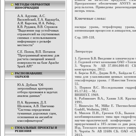
Программное обеспечение ANSYS ис
МЕТОДЫ ОБРАБОТКИ
результатов. Приведены рекомендаци
ИНФОРМАЦИИ
потерь тепла.
А.А. Адуенко, А.С.
Ключевые слова:
Василейский, Е.А. Карацуба,
А.И. Карелов, И.А. Рейер,
оксиды урана, тетрафторид урана,
К.В. Рудаков, В.В. Стрижов
оптимизация процессов и аппаратов, к
"Выделение пар устойчивых
отражателей на спутниковых
Стр. 109-118.
снимках с использованием
информации о рельефе
местности"
Литература
С.Е. Попов, В.П. Потапов
"Программный комплекс для
1. Громов Б.В. Введение в химическую т
расчета смещений земной
2. Годовой отчет компании ОАО «Топли
поверхности на базе Apache
3. Чертеж № АВ 37.004.000-01 СБ
Spark API"
конструктора, 2012.
4. Береза В.Н., Дядик В.Ф., Байдали
РАСПОЗНАВАНИЕ
типа для улавливания ценных компоне
ОБРАЗОВ
гексафторида урана. // Известия Томск
55.
Ю.А. Дубнов "Об
5. Первов В.С. Исследования гидроф
энтропийных критериях
05.17.02. – М.:
отбора признаков в задачах
ВНИИХТ. 1969.
анализа данных"
6. Рабинович В.А., Хавин З.Я. Кратк
1991.
П.А. Курников, Д.Л.
7. Binnewies M., Milke E. Thermochem
Шоломов, А.В. Панченко
GmbH, Weiheim, 2002.
"Система определения
8. Михеев П.И., Громов О.Б., Быков 
туманных дорожных сцен,
комбинированного типа при гидрофтор
основанная на ансамбле
научно-практической конференции 
классификаторов"
приуроченной к 105-летию со дня рож
Изд. Томского политехнического универс
ГЛОБАЛЬНЫЕ ПРОЕКТЫ И
9. Чертёж № АВ 11686 СБ. ОАО «СХК
РЕШЕНИЯ
2013.