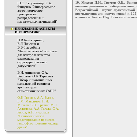
10. Михеев П.И., Громов О.Б., Быков
Ю.С. Затуливетер, Е.А.
потоков реагентов по габаритам аппа
Фищенко "Универсальное
Всероссийской научно-практическ
алгоритмическое
промышленности, приуроченной к 105-
пространство
чтения» – Томск: Изд. Томского политех
распределённых и
параллельных вычислений"
ПРИКЛАДНЫЕ АСПЕКТЫ
ИНФОРМАТИКИ
П.В.Безматерных,
Е.Л.Плискин и
В.В.Фарсобина
"Вычислительный комплекс
для контроля качества
распознавания
структурированных
документов"
В.И. Анисимов, С.А.
Васильев, О.Б. Тарасова
"Обзор инновационных
направлений развития
архитектуры
схемотехнических САПР"
О.Б. Громов, А.А. Быков,
Е.М. Максимов, П.И.
Михеев, С.О. Травин, М.Л.
Ахтямова, А.А. Галата, С.А.
Котов, А.И. Рудников
"Технологическое
моделирование процесса
гидрофторирования оксида
урана"