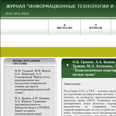
К
О
ЧИТАТЕЛЮ
ЖУРНАЛЕ
ВЫЧИСЛИТЕЛЬНЫЕ
О.Б. Громов, А.А. Быков,
СИСТЕМЫ
Травин, М.Л. Ахтямова, А
"Технологическое модели
М.М. Гурарий, М.М. Жаров,
A.А. Лялинский, А.Л.
оксида урана"
Стемпковский "Выбор точек
моделирования при
построении поверхности
Аннотация.
отклика для задачи
проектирования аналоговой
Получение UO2 и UF4 - важные шаги 
схемы"
исследования распределения потоков
потоков по размерам промышленног
М.А. Кривов, А.И. Новиков,
диоксида урана (АКТ). Основные по
А.А. Юданов "Сравнение
реакционных зонах реактора гидроф
производительности
практически не защищены тепл
библиотек Hypre и NVIDIA
гидрофторирования по оси устройства и
AmgX на задаче
зонах температурное поле неоднородно
моделирования дыма"
влиять на качество продукта. Раз