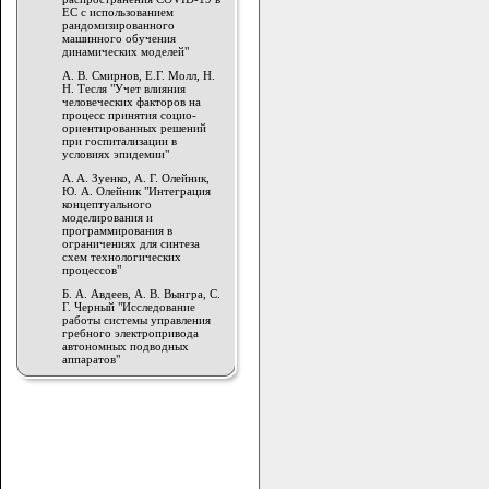
ЕС с использованием
рандомизированного
машинного обучения
динамических моделей"
А. В. Смирнов, Е.Г. Молл, Н.
Н. Тесля "Учет влияния
человеческих факторов на
процесс принятия социо-
ориентированных решений
при госпитализации в
условиях эпидемии"
A. A. Зуенко, А. Г. Олейник,
Ю. А. Олейник "Интеграция
концептуального
моделирования и
программирования в
ограничениях для синтеза
схем технологических
процессов"
Б. А. Авдеев, А. В. Вынгра, С.
Г. Черный "Исследование
работы системы управления
гребного электропривода
автономных подводных
аппаратов"