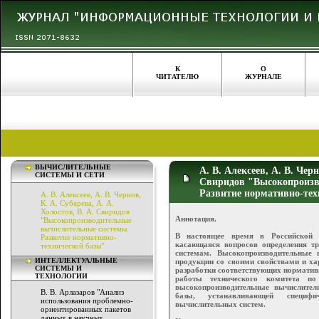
К
О
ЧИТАТЕЛЮ
ЖУРНАЛЕ
ВЫЧИСЛИТЕЛЬНЫЕ
А. В. Алексеев, А. В. Черн
СИСТЕМЫ И СЕТИ
Свиридов "Высокопроизв
Развитие нормативно-тех
А. В. Алексеев, А. В. Чернов,
К. А. Субарева, А. А.
Холостов, В. А. Свиридов
Аннотация.
"Высокопроизводительные
вычислительные системы.
В настоящее время в Российской Ф
Развитие нормативно-
касающаяся вопросов определения т
технической базы"
системам. Высокопроизводительные
ИНТЕЛЛЕКТУАЛЬНЫЕ
продукции со своими свойствами и ха
СИСТЕМЫ И
разработки соответствующих нормативн
ТЕХНОЛОГИИ
работы технического комитета по
высокопроизводительные вычислител
В. В. Арлазаров "Анализ
базы, устанавливающей специфи
использования проблемно-
вычислительных систем.
ориентированных пакетов
данных в научных