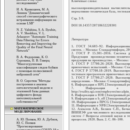
Ключевые слова:
исследованиях"
высокопроизводительная вычислитель
И. А. Кривошеев, М. А.
нормативно-техническая база, тестова
Линник "Динамический
способ стеганографического
Стр. 3-9.
встраивания информации на
основе LSB"
DOI 10.14357/20718632220301
N. Z. Valishina, S. A. Ilyuhin,
A. V. Sheshkus, V. L.
Arlazarov "Automatic Training
Литература
Data Filtering for Errors
Removing and Improving the
1. ГОСТ 34.603–92. Информационна
Quality of the Final Neural
систем. – Москва: Стандартинформ, 2009
Network"
2. ГОСТ Р 15.301–2016. Система р
Продукция производственно-техниче
В. А. Федоренко, К. О.
продукции на производство. – Москва: С
Сорокина, П. В. Гиверц
3. ГОСТ Р 57700.26–2020. Высокопр
"Многогрупповая
приемочных испытаний. – Москва: Станд
классификация следов бойков
4. ГОСТ Р 57700.18–2019. Высокопро
с помощью полносвязной
тестовым программам приемочных испыт
нейронной сети"
5. ГОСТ Р 57700.27–2020. Высокоп
В. О. Сиротюк "Методы
определения. – Москва: Стандартинформ,
построения и анализа
6. Информация о HPL [Электронный ресур
онтологической модели и
7. Информация о Str
эталонной базы данных
http://reality.sgi.com/employees/mccalpin_
цифрового фонда
8. Информация о IOR [Электронный ресур
интеллектуальной
9. Информация о b_eff [Электронный рес
собственности"
10. Информация о HPCG [Электронный 
11. Информация о NPB [Электронный рес
МАТЕМАТИЧЕСКОЕ
12. Алексеев А.В., Беляев С.П., Боч
МОДЕЛИРОВАНИЕ
ВНИИЭФ для численного исследовани
систем // Вопросы атомной науки и т
А. Ю. Попков, Ю. А. Дубнов,
процессов. 2020. Вып. 2. С. 86–100.
Ю. С. Попков
"Прогнозирование
распространения COVID-19 в