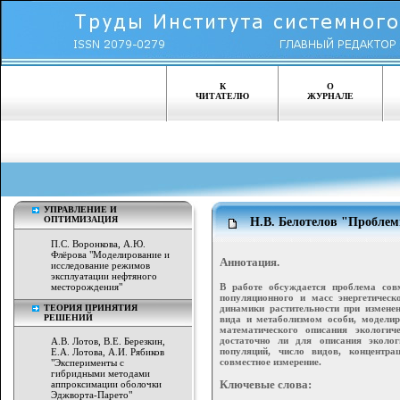
К
О
ЧИТАТЕЛЮ
ЖУРНАЛЕ
УПРАВЛЕНИЕ И
ОПТИМИЗАЦИЯ
Н.В. Белотелов "Проблем
П.С. Воронкова, А.Ю.
Флёрова "Моделирование и
Аннотация.
исследование режимов
эксплуатации нефтяного
В работе обсуждается проблема сов
месторождения"
популяционного и масс энергетическ
динамики растительности при измене
ТЕОРИЯ ПРИНЯТИЯ
РЕШЕНИЙ
вида и метаболизмом особи, моделир
математического описания экологи
достаточно ли для описания эколо
А.В. Лотов, В.Е. Березкин,
популяций, число видов, концентр
Е.А. Лотова, А.И. Рябиков
совместное измерение.
"Эксперименты с
гибридными методами
Ключевые слова:
аппроксимации оболочки
Эджворта-Парето"