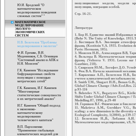
популяционные модели, модели кр
Ю.И. Бродский "О
популяции, миграция особей.
математическом
моделировании поведения
Стр. 16-21.
сложных систем" "
МАТЕМАТИЧЕСКОЕ
МОДЕЛИРОВАНИЕ
Литература
ЭКОЛОГО-
ЭКОНОМИЧЕСКИХ
1. Бор Н. Единство знаний Избранные на
СИСТЕМ
(Bohr N. The Unity of Knowledge. 1955.T
2. Костицын В.А. Эволюция атмосферы
Н.В. Белотелов "Проблемы
франц. (Kostitzin V.A. 1935. Evolution d
моделирования в экологии"
Paris: Hermann, 105).
Ф.И. Ерешко, В.И.
3. Моисеев Н.Н., Александров В.В, Тар
Меденников, С.Б. Огнивцев
4. Вольтера В. Математическая теория
"Системный анализ в АПК и
франц. (Volterra V. 1931. Lecons sur 
Н.Н. Моисеев"
Gauthier, 218).
5. Свирежев Ю.М., Логофет Д.О. Устойч
Г.К. Каменев "Исследование
6. Фок В.А. Начала квантовой механики
бифуркационных свойств
7. Кириленко А.П., Белотелов Н.В., Б
популяции с помощью
учетом климатической нестабильности /
метрических сетей"
8. Smith T.M., Shugart H.H., Bonan G.B.,
Global Climate Change //Adv.Ecol.Res. 22
Г.К. Каменев, И.Г. Каменев
p.93-116
"Многомерные
9. Belotelov N.V., Bogatyrev B.G., Kiri
статистические совокупности
Shifts Under Global Climate Changes // E
и их метрический анализ"
Modelling.87, 1996, p.29-40
10. Горшков В.Г. Физические и биолог
И.Г. Каменев "Общий подход
11. Makrieva A.M., Gorshkov V.G., Bai
к экономико-
scaling: a new dimension in the diversity-s
математическому
Ecological Complexity, 1(2004), p.139-17
моделированию
12. Белотелов Н.,В., Лобанов А.И
человеческого капитала"
Математическое моделирование, т.9, № 
В.П. Пархоменко
"Применение глобальных
климатических моделей для