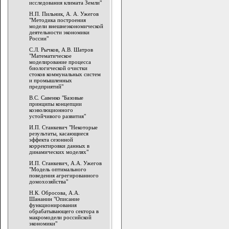
исследования климата Земли"
Н.П. Пильник, А. А. Ужегов
"Методика построения
модели внешнеэкономической
деятельности экономики
России"
С.Л. Рычков, А.В. Шатров
"Математическое
моделирование процесса
биологической очистки
стоков коммунальных систем
и промышленных
предприятий"
В.С. Савенко "Базовые
принципы концепции
коэволюционного
устойчивого развития"
И.П. Станкевич "Некоторые
результаты, касающиеся
эффекта сезонной
корректировки данных в
динамических моделях"
И.П. Станкевич, А.А. Ужегов
"Модель оптимального
поведения агрегированного
домохозяйства"
Н.К. Обросова, А.А.
Шананин "Описание
функционирования
обрабатывающего сектора в
макромодели российской
экономики"