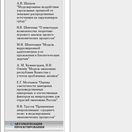
А.В. Шатров
"Моделирование воздействия
аэрозольных примесей от
локально-распределенных
источников на окружающую
среду"
В.В. Шевченко "О некоторых
возможностях теоретико-
игрового анализа эколого-
экономических процессов"
М.И. Шпитонков "Модель
корреляционной
адаптометрии и ее
приложения к биологическим
задачам"
А. М. Калимолдаев, Н.Н.
Оленёв "Модель экономики
республики Казахстан с
учетом проблемных активов"
Е.Г. Молчанов "Оценка
эластичности замещения
производственных
импортных и отечественных
факторов на микроуровне для
отраслей экономики России"
Н.В. Трусов "Применение
аппроксимации «среднего
поля» в моделировании
экономических процессов"
АВТОМАТИЗАЦИЯ
ПРОЕКТИРОВАНИЯ