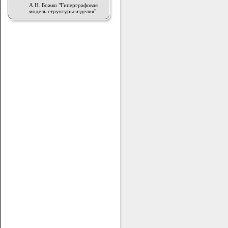
А.Н. Божко "Гиперграфовая
модель структуры изделия"