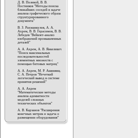
Д. В. Полевой, В. В.
Постников "Методы поиска
ближайших соседей в задаче
анализа графического образа
структурированного
документа"
В. З. Рахманкулов, А. А.
Ахрем, В. В. Герасимов, В. В.
Лебедев "Вейвлет-анализ
изображений промышленных
деталей"
А. А. Ахрем, А. В. Янкелевич
"Поиск максимальных
последовательностей
элементных множеств с
помощью битовых матриц"
А. А. Ахрем, М. Р. Ашинянц.
С. А. Петров "Нечеткий
логический вывод в системе
принятия решений"
А. А. Ахрем
"Математические методы
анализа адекватности
моделей сложных
технических объектов"
А. В. Карзанов "Расширения
конечных метрик и задача о
размещении оборудования"