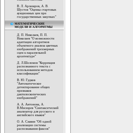
В. Л. Арлазаров, А. В.
Шустов "Оценка стартовых
аукционных цен при
государственных закупках"
МАТЕМАТИЧЕСКИЕ
МОДЕЛИ И АЛГОРИТМЫ
Д. П. Николаев, П. П.
Николаев "О возможности
адаптации алгоритмов
объектного анализа цветных
изображений трехмерных
сцен к параллельной
архитектуре"
Д. Л.Шоломов "Коррекция
распознанного текста с
использованием методов
классификации"
В. Ю. Гудков
"Автоматическое
детектирование общих
признаков
дактилоскопических
изображений"
А. А. Антонова, А.
В.Мисюрев "Синтаксический
анализатор для русского и
английского языков"
О. А. Славин "Об одной
реализации системы
распознавания факсов"