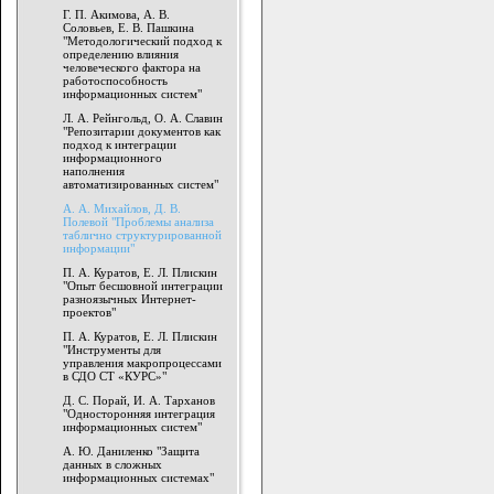
Г. П. Акимова, А. В.
Соловьев, Е. В. Пашкина
"Методологический подход к
определению влияния
человеческого фактора на
работоспособность
информационных систем"
Л. А. Рейнгольд, О. А. Славин
"Репозитарии документов как
подход к интеграции
информационного
наполнения
автоматизированных систем"
А. А. Михайлов, Д. В.
Полевой "Проблемы анализа
таблично структурированной
информации"
П. А. Куратов, Е. Л. Плискин
"Опыт бесшовной интеграции
разноязычных Интернет-
проектов"
П. А. Куратов, Е. Л. Плискин
"Инструменты для
управления макропроцессами
в СДО СТ «КУРС»"
Д. С. Порай, И. А. Тарханов
"Односторонняя интеграция
информационных систем"
А. Ю. Даниленко "Защита
данных в сложных
информационных системах"