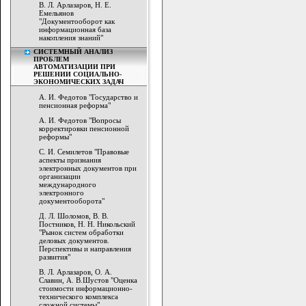
В. Л. Арлазаров, Н. Е.
Емельянов
"Документооборот как
информационная база
накопления знаний"
СИСТЕМНЫЙ АНАЛИЗ
ПРОБЛЕМ
АВТОМАТИЗАЦИИ ПРИ
РЕШЕНИИ СОЦИАЛЬНО-
ЭКОНОМИЧЕСКИХ ЗАДАЧ
А. И. Федотов "Государство и
пенсионная реформа"
А. И. Федотов "Вопросы
корректировки пенсионной
реформы"
С. И. Семилетов "Правовые
аспекты признания
электронных документов при
организации
международного
электронного
документооборота"
Д. Л. Шоломов, В. В.
Постников, Н. Н. Никольский
"Рынок систем обработки
деловых документов.
Перспективы и направления
развития"
В. Л. Арлазаров, О. А.
Славин, А. В.Шустов "Оценка
стоимости информационно-
технического комплекса
сложной системы"