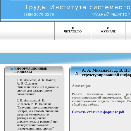
К
О
ЧИТАТЕЛЮ
ЖУРНАЛЕ
ИНФОРМАЦИОННЫЕ
А. А. Михайлов, Д. В. П
ПРОЦЕССЫ
структурированной инфо
Г. П. Акимова, А. К. Попов,
А. В. Соловьев
Аннотация
"Аналитическое исследование
систем для электронного
Работа посвящена вопросам разб
голосования"
структурированной информации. Дан 
Г. П. Акимова, А. В.
концептуальная модель таблицы. В
Соловьев, Е. В. Пашкина
обработке таблиц.
"Ситуационно-аналитические
центры, как способ снижения
Скачать статью в формате pdf
влияния человеческого
фактора на принятие
управленческих решений при
эксплуатации больших
информационных систем"