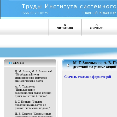
К
О
ЧИТАТЕЛЮ
ЖУРНАЛЕ
М. Г. Завельский, А. В.
СТАТЬИ
действий на рынке акций
Д. М. Галин, М. Г. Завельский
"Обобщенный учет
Скачать статью в формате pdf
специфических факторов
экономического роста"
А. А. Толмачева
"Использование
возможностей рынка ценных
бумаг в системе бизнеса"
Р. С. Першин "Защита
предпринимательства от
рисков: системный подход"
И. В. Соколов "Современные
информационные технологии