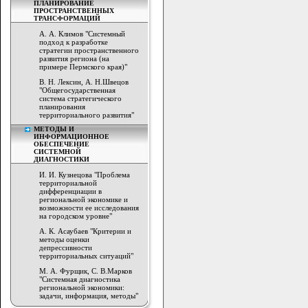
ПЛАНИРОВАНИЕ
ПРОСТРАНСТВЕННЫХ
ТРАНСФОРМАЦИЙ
А. А. Климов "Системный
подход к разработке
стратегии пространственного
развития региона (на
примере Пермского края)"
В. Н. Лексин, А. Н.Швецов
"Общегосударственная
система стратегического
планирования
территориального развития"
МЕТОДЫ И
ИНФОРМАЦИОННОЕ
ОБЕСПЕЧЕНИЕ
СИСТЕМНОЙ
ДИАГНОСТИКИ
И. И. Кузнецова "Проблема
территориальной
дифференциации в
региональной экономике и
возможности ее исследования
на городском уровне"
А. К. Асаубаев "Критерии и
методы оценки
депрессивности
территориальных ситуаций"
М. А. Фурщик, С. В.Марков
"Системная диагностика
региональной экономики:
задачи, информация, методы"