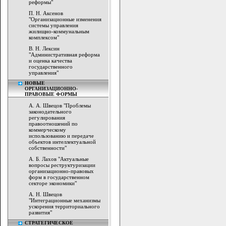
реформы"
П. Н. Аксенов
"Организационные изменения
системы управления
жилищно-коммунальным
комплексом"
В. Н. Лексин
"Административная реформа
и оценка качества
государственного
управления"
НОВЫЕ
ОРГАНИЗАЦИОННО-
ПРАВОВЫЕ ФОРМЫ
А. А. Швецов "Проблемы
законодательного
регулирования
правоотношений по
коммерческому
использованию и передаче
объектов интеллектуальной
собственности"
А. Б. Лахов "Актуальные
вопросы реструктуризации
организационно-правовых
форм в государственном
секторе экономики"
А. Н. Швецов
"Интеграционные механизмы
ускорения территориального
развития"
СТРАТЕГИЧЕСКОЕ