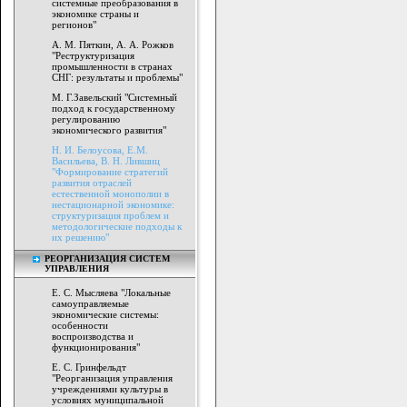
системные преобразования в
экономике страны и
регионов"
А. М. Пяткин, А. А. Рожков
"Реструктуризация
промышленности в странах
СНГ: результаты и проблемы"
М. Г.Завельский "Системный
подход к государственному
регулированию
экономического развития"
Н. И. Белоусова, Е.М.
Васильева, В. Н. Лившиц
"Формирование стратегий
развития отраслей
естественной монополии в
нестационарной экономике:
структуризация проблем и
методологические подходы к
их решению"
РЕОРГАНИЗАЦИЯ СИСТЕМ
УПРАВЛЕНИЯ
Е. С. Мысляева "Локальные
самоуправляемые
экономические системы:
особенности
воспроизводства и
функционирования"
Е. С. Гринфельдт
"Реорганизация управления
учреждениями культуры в
условиях муниципальной