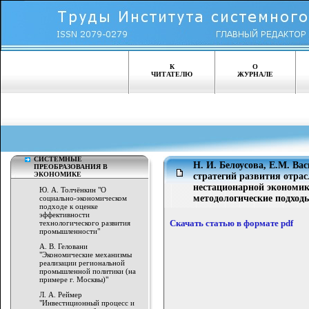
К
О
ЧИТАТЕЛЮ
ЖУРНАЛЕ
СИСТЕМНЫЕ
Н. И. Белоусова, Е.М. В
ПРЕОБРАЗОВАНИЯ В
ЭКОНОМИКЕ
стратегий развития отрас
нестационарной экономик
Ю. А. Толчёнкин "О
методологические подход
социально-экономическом
подходе к оценке
эффективности
технологического развития
Скачать статью в формате pdf
промышленности"
А. В. Геловани
"Экономические механизмы
реализации региональной
промышленной политики (на
примере г. Москвы)"
Л. А. Реймер
"Инвестиционный процесс и