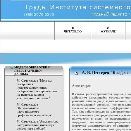
К
О
ЧИТАТЕЛЮ
ЖУРНАЛЕ
МОДЕЛИ ОБРАБОТКИ И
ПРЕДСТАВЛЕНИЯ
A. В. Пестерев "К задаче
ДАННЫХ
М. Самохвалов "Методы
построения
Аннотация
нефотореалистичных
изображений и перспективы
В статье рассматриваются задача о к
их использования в
действием движущейся сосредоточен
комплексных системах"
решения такого рода задач основан 
распределенной системы, что позволя
М. Самохвалов
системе обыкновенных дифференциал
"Использование
Так как действующая на распределенн
настраиваемого
от отклонения распределенной систем
графического конвейера"
получается в виде, не разрешенном
М. Самохвалов "Архитектура
затрудняет численное интегрирован
настраиваемого конвейера
формулы аналитического обращения
рендеринга с общей
статье также показано, что результа