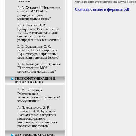
памятью"
легко распространяются на случай пер
Д. А. Хуторной "Интеграция
Скачать статью в формате pdf
системы MATLAB в
распределеннуюв
ычислительную среду"
И. В. Лазарев, О. В.
Сухорослов "Использование
workflow-методологии для
описания процесса
распределенных вычислений"
В. В. Волошинов, О. С.
Естехин, О. В. Сухорослов
"Архитектура и принципы
реализации системы IARnet"
А. А. Белевцев, В. Е. Кривцов
"О построении MOF
репозитория метаданных"
ТЕЛЕКОММУНИКАЦИИ И
ПОТОКИ В СЕТЯХ
А. М. Раппопорт
"Метрические
характеристики графов сетей
коммуникаций"
А. П. Афанасьев, Я. Р.
Гринберг, И. И. Курочкин
"Равномерные" алгоритмы
последовательного
заполнения потоковой сети
потоками продуктов"
ОБУЧАЮЩИЕ СИСТЕМЫ