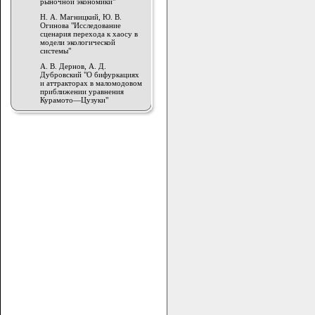
рыночной экономики"
Н. А. Магницкий, Ю. В.
Огинова "Исследование
сценария перехода к хаосу в
модели экологической
системы"
А. В. Дернов, А. Д.
Дубровский "О бифуркациях
и аттракторах в маломодовом
приближении уравнения
Курамото—Цузуки"