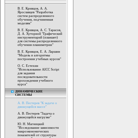
В. Е. Кривцов, А. А.
Ярославцев "Разработка
систем распределенного
обучения, подчиненная
моделям"
В. Е. Кривцов, А. С. Тарасов,
Д. А. Хуторной "Графический
инструментарий (планшет)
для системы распределенного
обучения планиметрии"
В. Е. Кривцов, Е. А. Ларшин
"Модель и алгоритмы
построения учебных курсов"
О. С. Естехин
"Использование AICC Script
для задания
последовательности
прохождения учебного
курса"
ДИНАМИЧЕСКИЕ
СИСТЕМЫ
A. В. Пестерев "К задаче о
движущейся массе"
A. В. Пестерев "Задача о
движущейся нагрузке"
Ю. Н. Магницкий
"Исследование зависимости
макроэкономических
показателей от структуры