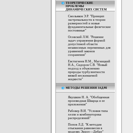
ТЕОРЕТИЧЕСКИЕ
ПРОБЛЕМЫ
ДИНАМИЧЕСКИХ СИСТЕМ
Смольяков Э.Р. "Принцип
экстремальности в теории
размерностей и новые
фундаментальные физические
постоянные"
Осовский Л.М. "Решение
задач управления формой
допустимой области
независимых переменных для
уравнений законов
сохранения"
Евстигнеев Н.М., Магницкий
Н.А., Сидоров С.В. "Новый
подход к объяснению
природы турбулентности
вязкой несжимаемой
жидкости"
МЕТОДЫ РЕШЕНИЯ ЗАДАЧ
Якушкин Н. А. "Обобщенная
производная Шварца и ее
приложения"
Рабовер В.И. "Условия типа
хелли и комбинаторика
распределений"
Попов Л.Д. "К методам
отыскания равновесия в
моделях Эрроу—Дебре"