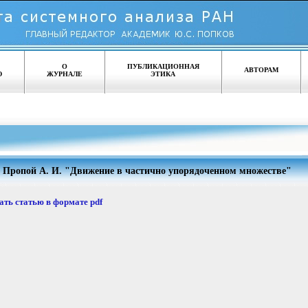
О
ПУБЛИКАЦИОННАЯ
АВТОРАМ
Ю
ЖУРНАЛЕ
ЭТИКА
Пропой А. И. "Движение в частично упорядоченном множестве"
ать статью в формате pdf