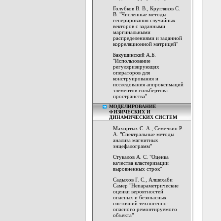
Голубков В. В., Кругляков С.
В. "Численные методы
генерирования случайных
векторов с заданными
маргинальными
распределениями и заданной
корреляционной матрицей"
Бакушинский А.Б.
"Использование
регуляризирующих
операторов для
конструирования и
исследования аппроксимаций
элементов гильбертова
пространства"
МОДЕЛИРОВАНИЕ
ФИЗИЧЕСКИХ И
ДИНАМИЧЕСКИХ СИСТЕМ
Махортых С. А., Семечкин Р.
А. "Спектральные методы
анализа магнитных
энцефалограмм"
Стукалов А. С. "Оценка
качества кластеризации
выровненных строк"
Садыхов Г. С., Алшехаби
Самер "Непараметрические
оценки вероятностей
опасных и безопасных
состояний техногенно-
опасного ремонтируемого
объекта"