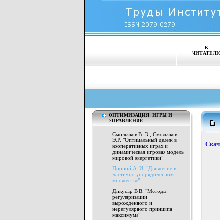
К
ЧИТАТЕЛ
ОПТИМИЗАЦИЯ, ИГРЫ И
УПРАВЛЕНИЕ
Смольяков В. Э., Смольяков
Э.Р. "Оптимальный дележ в
Скач
кооперативных играх и
динамическая игровая модель
мировой энергетики"
Пропой А. И. "Движение в
частично упорядоченном
множестве"
Дикусар В.В. "Методы
регуляризации
вырожденного и
нерегулярного принципа
максимума"