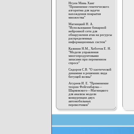
Нгуен Минь Ханг
"Применение генетического
алгоритма для задачи
нахождения покрытия
множества"
Магницкий Н. А.
"Использование бинарной
нейронной сети для
обнаружения атак на ресурсы
распределенных
информационных систем"
Калинин Н.М., Хоботов Е. Н.
"Модели управления
многопродуктовыми
запасами при переменном
спросе"
Сидоров С.В. "О хаотической
динамике в решениях вида
бегущей волны"
Агуреев И. Е. "Применение
теории Фейгенбаума—
Шарковского—Магницкого
для анализа модели
конкуренции двух
автомобильных
перевозчиков"