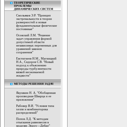
ТЕОРЕТИЧЕСКИЕ
ПРОБЛЕМЫ
ДИНАМИЧЕСКИХ СИСТЕМ
Смольяков Э.Р. "Принцип
экстремальности в теории
размерностей и новые
фундаментальные физические
постоянные"
Осовский Л.М. "Решение
задач управления формой
допустимой области
независимых переменных для
уравнений законов
сохранения"
Евстигнеев Н.М., Магницкий
Н.А., Сидоров С.В. "Новый
подход к объяснению
природы турбулентности
вязкой несжимаемой
жидкости"
МЕТОДЫ РЕШЕНИЯ ЗАДАЧ
Якушкин Н. А. "Обобщенная
производная Шварца и ее
приложения"
Рабовер В.И. "Условия типа
хелли и комбинаторика
распределений"
Попов Л.Д. "К методам
отыскания равновесия в
моделях Эрроу—Дебре"