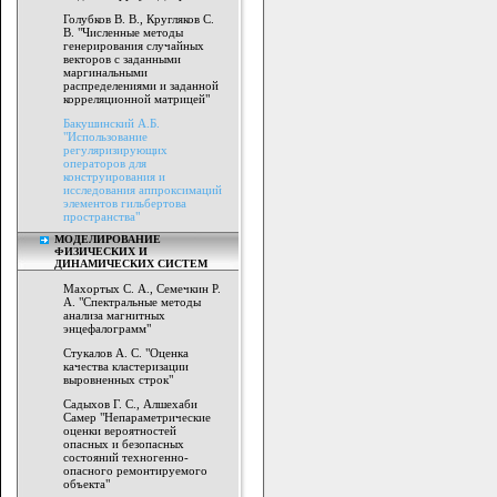
Голубков В. В., Кругляков С.
В. "Численные методы
генерирования случайных
векторов с заданными
маргинальными
распределениями и заданной
корреляционной матрицей"
Бакушинский А.Б.
"Использование
регуляризирующих
операторов для
конструирования и
исследования аппроксимаций
элементов гильбертова
пространства"
МОДЕЛИРОВАНИЕ
ФИЗИЧЕСКИХ И
ДИНАМИЧЕСКИХ СИСТЕМ
Махортых С. А., Семечкин Р.
А. "Спектральные методы
анализа магнитных
энцефалограмм"
Стукалов А. С. "Оценка
качества кластеризации
выровненных строк"
Садыхов Г. С., Алшехаби
Самер "Непараметрические
оценки вероятностей
опасных и безопасных
состояний техногенно-
опасного ремонтируемого
объекта"