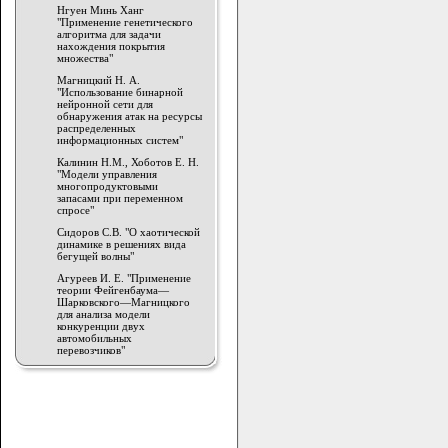
Нгуен Минь Ханг
"Применение генетического
алгоритма для задачи
нахождения покрытия
множества"
Магницкий Н. А.
"Использование бинарной
нейронной сети для
обнаружения атак на ресурсы
распределенных
информационных систем"
Калинин Н.М., Хоботов Е. Н.
"Модели управления
многопродуктовыми
запасами при переменном
спросе"
Сидоров С.В. "О хаотической
динамике в решениях вида
бегущей волны"
Агуреев И. Е. "Применение
теории Фейгенбаума—
Шарковского—Магницкого
для анализа модели
конкуренции двух
автомобильных
перевозчиков"