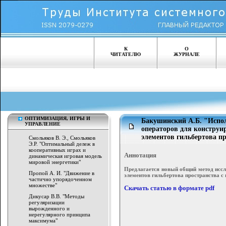
К
О
ЧИТАТЕЛЮ
ЖУРНАЛЕ
ОПТИМИЗАЦИЯ, ИГРЫ И
Бакушинский А.Б. "Испо
УПРАВЛЕНИЕ
операторов для конструи
элементов гильбертова п
Смольяков В. Э., Смольяков
Э.Р. "Оптимальный дележ в
кооперативных играх и
Аннотация
динамическая игровая модель
мировой энергетики"
Предлагается новый общий метод иссл
Пропой А. И. "Движение в
элементов гильбертова пространства 
частично упорядоченном
множестве"
Скачать статью в формате pdf
Дикусар В.В. "Методы
регуляризации
вырожденного и
нерегулярного принципа
максимума"