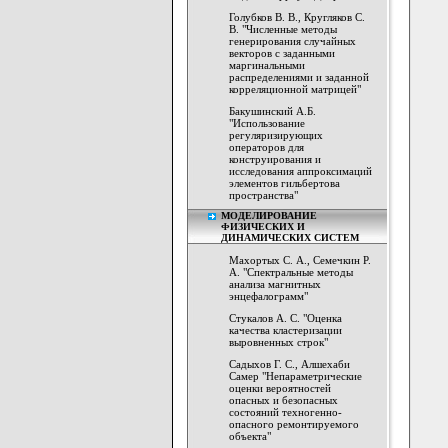
Голубков В. В., Кругляков С.
В. "Численные методы
генерирования случайных
векторов с заданными
маргинальными
распределениями и заданной
корреляционной матрицей"
Бакушинский А.Б.
"Использование
регуляризирующих
операторов для
конструирования и
исследования аппроксимаций
элементов гильбертова
пространства"
МОДЕЛИРОВАНИЕ
ФИЗИЧЕСКИХ И
ДИНАМИЧЕСКИХ СИСТЕМ
Махортых С. А., Семечкин Р.
А. "Спектральные методы
анализа магнитных
энцефалограмм"
Стукалов А. С. "Оценка
качества кластеризации
выровненных строк"
Садыхов Г. С., Алшехаби
Самер "Непараметрические
оценки вероятностей
опасных и безопасных
состояний техногенно-
опасного ремонтируемого
объекта"