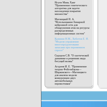
Нгуен Минь Ханг
"Применение генетического
алгоритма для задачи
нахождения покрытия
множества"
Магницкий Н. А.
"Использование бинарной
нейронной сети для
обнаружения атак на ресурсы
распределенных
информационных систем"
Калинин Н.М., Хоботов Е. Н.
"Модели управления
многопродуктовыми
запасами при переменном
спросе"
Сидоров С.В. "О хаотической
динамике в решениях вида
бегущей волны"
Агуреев И. Е. "Применение
теории Фейгенбаума—
Шарковского—Магницкого
для анализа модели
конкуренции двух
автомобильных
перевозчиков"