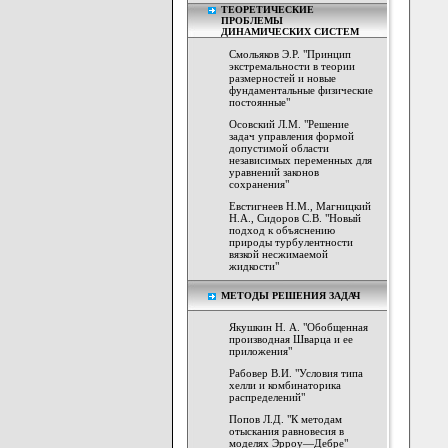
ТЕОРЕТИЧЕСКИЕ
ПРОБЛЕМЫ
ДИНАМИЧЕСКИХ СИСТЕМ
Смольяков Э.Р. "Принцип
экстремальности в теории
размерностей и новые
фундаментальные физические
постоянные"
Осовский Л.М. "Решение
задач управления формой
допустимой области
независимых переменных для
уравнений законов
сохранения"
Евстигнеев Н.М., Магницкий
Н.А., Сидоров С.В. "Новый
подход к объяснению
природы турбулентности
вязкой несжимаемой
жидкости"
МЕТОДЫ РЕШЕНИЯ ЗАДАЧ
Якушкин Н. А. "Обобщенная
производная Шварца и ее
приложения"
Рабовер В.И. "Условия типа
хелли и комбинаторика
распределений"
Попов Л.Д. "К методам
отыскания равновесия в
моделях Эрроу—Дебре"