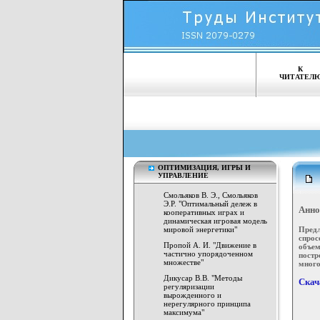
К
ЧИТАТЕЛ
ОПТИМИЗАЦИЯ, ИГРЫ И
УПРАВЛЕНИЕ
Смольяков В. Э., Смольяков
Э.Р. "Оптимальный дележ в
Анно
кооперативных играх и
динамическая игровая модель
Предл
мировой энергетики"
спрос
Пропой А. И. "Движение в
объем
частично упорядоченном
пост
множестве"
много
Дикусар В.В. "Методы
Скач
регуляризации
вырожденного и
нерегулярного принципа
максимума"