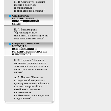
М. В. Слипенчук "Россия:
кризис a posteriori
(региональный и
корпоративный аспекты)"
СИСТЕМНОЕ
РЕГУЛИРОВАНИЕ
ИНВЕСТИЦИОННОЙ
СРЕДЫ
И. Л. Владимирова
"Организационные
механизмы в инвестиционно-
строительном комплексе"
СОЦИОЛОГИЧЕСКИЕ
МЕТОДЫ В
ИССЛЕДОВАНИИ И
РЕГУЛИРОВАНИИ СИСТЕМ
И ПРОЦЕССОВ
Е. Ю. Скудина "Значение
социально-управленческих
технологий для достижения
лидирующего положения в
спорте"
А. А. Чечкова "Развитие
исследований социально-
культурных аспектов бизнес-
процессов в российско-
китайских отношениях:
настоятельная
необходимость и конкретные
предложения"