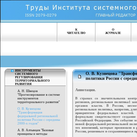
К
О
ЧИТАТЕЛЮ
ЖУРНАЛЕ
ИНСТРУМЕНТЫ
О. В. Кузнецова "Трансф
СИСТЕМНОГО
РЕГУЛИРОВАНИЯ
политики России с середи
ТЕРРИТОРИАЛЬНОГО
РАЗВИТИЯ
Аннотация.
А. Н. Швецов
"Прогнозирование в системе
В странах со значительными контр
инструментов
регионов, региональная политика1 за
территориального развития"
органов власти. В России, несм
О. В. Кузнецова
региональная политика, напротив, дли
"Трансформация
приоритетов федеральных властей.
федеральной региональной
формально свидетельствует создание
политики России с середины
Российской Федерации. Это событие м
2000-х годов"
новой федеральной региональной полит
тех изменений, которые произошли в 
А. В. Алтынцев "Базовые
России, решенным и сохраняющимся пр
принципы и методы