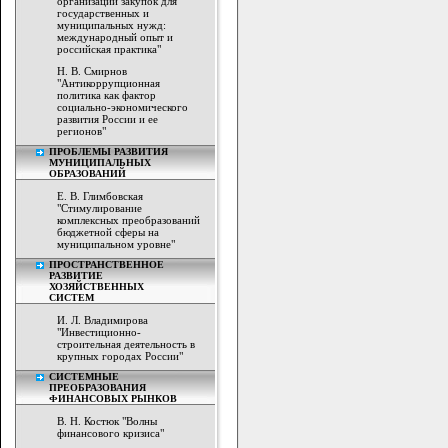
организации закупок для
государственных и
муниципальных нужд:
международный опыт и
российская практика"
Н. В. Смирнов
"Антикоррупционная
политика как фактор
социально-экономического
развития России и ее
регионов"
ПРОБЛЕМЫ РАЗВИТИЯ
МУНИЦИПАЛЬНЫХ
ОБРАЗОВАНИЙ
Е. В. Глимбовская
"Стимулирование
комплексных преобразований
бюджетной сферы на
муниципальном уровне"
ПРОСТРАНСТВЕННОЕ
РАЗВИТИЕ
ХОЗЯЙСТВЕННЫХ
СИСТЕМ
И. Л. Владимирова
"Инвестиционно-
строительная деятельность в
крупных городах России"
СИСТЕМНЫЕ
ПРЕОБРАЗОВАНИЯ
ФИНАНСОВЫХ РЫНКОВ
В. Н. Костюк "Волны
финансового кризиса"