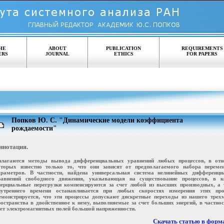
HE
ABOUT
PUBLICATION
REQUIREMENTS
ERS
JOURNAL
ETHICS
FOR PAPERS
Попков Ю. С. "Динамические модели коэффициента
рождаемости"
ннотация.
злагаются методы вывода дифференциальных уравнений любых процессов, в отн
оторых известно только то, что они зависят от предполагаемого набора перем
араметров. В частности, найдена универсальная система нелинейных дифференц
равнений свободного движения, указывающая на существование процессов, в к
нерциальные перегрузки компенсируются за счет любой из высших производных, а 
нутреннего времени останавливается при любых скоростях измерения этих про
емонстрируется, что эти процессы допускают дискретные переходы из нашего трех
ространства в двойственное к нему, выполняемые за счет больших энергий, в частност
чет электромагнитных полей большой напряженности.
Скачать статью в форма