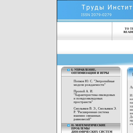
TO T
READ
I. УПРАВЛЕНИЕ,
ОПТИМИЗАЦИЯ И ИГРЫ
Попков Ю. С. "Энтропийные
модели рождаемости"
А
Пропой А. И.
"Характеристика евклидовых
И
и псевдоэвклидовых
к
пространств"
п
у
Смольяков В. Э., Смольяков Э.
и
Р. "Расширенная система
в
взаимно связанных
Д
равновесий"
п
с
II. МАТЕМАТИЧЕСКИЕ
ПРОБЛЕМЫ
ДИНАМИЧЕСКИХ СИСТЕМ