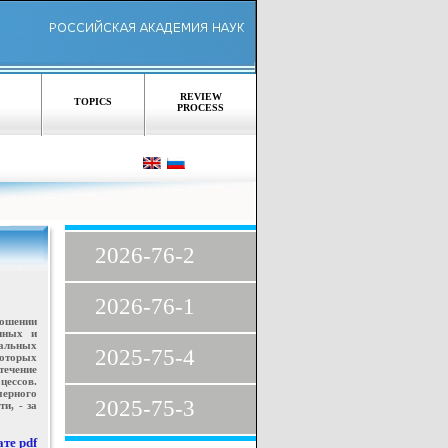
REVIEW
TOPICS
PROCESS
2026-76-2
2026-76-1
ошении
енных и
иальных
2025-75-4
оторых
течение
цессов.
мерного
2025-75-3
и, - за
те pdf