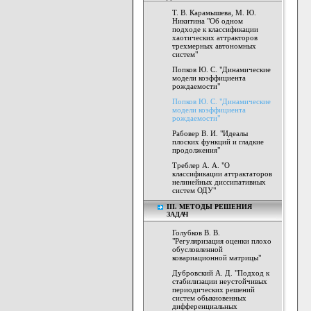
Т. В. Карамышева, М. Ю.
Никитина "Об одном
подходе к классификации
хаотических аттракторов
трехмерных автономных
систем"
Попков Ю. С. "Динамические
модели коэффициента
рождаемости"
Попков Ю. С. "Динамические
модели коэффициента
рождаемости"
Рабовер В. И. "Идеалы
плоских функций и гладкие
продолжения"
Треблер А. А. "О
классификации аттрактаторов
нелинейных диссипативных
систем ОДУ"
III. МЕТОДЫ РЕШЕНИЯ
ЗАДАЧ
Голубков В. В.
"Регуляризация оценки плохо
обусловленной
ковариационной матрицы"
Дубровский А. Д. "Подход к
стабилизации неустойчивых
периодических решений
систем обыкновенных
дифференциальных