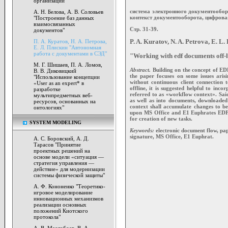
организации"
система электронного документообо
А. Н. Белова, А. В. Соловьев
контекст документооборота, цифровая
"Построение баз данных
взаимосвязанных
Стр. 31-39.
документов"
П. А. Куратов, Н. А. Петрова,
P. A. Kuratov, N. A. Petrova, E. L. 
Е. Л. Плискин "Автономная
работа с документами в СЭД"
"Working with edf documents off-
М. Г. Шишаев, П. А. Ломов,
Abstract.
Building on the concept of EDF
В. В. Диковицкий
the paper focuses on some issues arisi
"Использование концепции
without continuous client connection
«User as an expert* в
offline, it is suggested helpful to in
разработке
referred to as «workflow context». Sai
мультипредметных веб-
as well as into documents, downloade
ресурсов, основанных на
context shall accumulate changes to be
онтологиях"
upon MS Office and E1 Euphrates EDF, 
for creation of new tasks.
SYSTEM MODELING
Keywords:
electronic document flow, pap
signature, MS Office, E1 Euphrat.
А. С. Боровский, А. Д.
Тарасов "Принятие
проектных решений на
основе модели «ситуация —
стратегия управления —
действие» для модернизации
системы физической защиты"
А. Ф. Кононенко "Теоретико-
игровое моделирование
инновационных механизмов
реализации основных
положений Киотского
протокола"