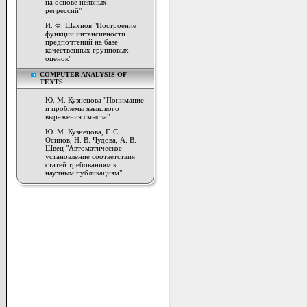
на основе неявных
регрессий"
И. Ф. Шахнов "Построение
функции интенсивности
предпочтений на базе
качественных групповых
оценок"
COMPUTER ANALYSIS OF
TEXTS
Ю. М. Кузнецова "Понимание
и проблемы языкового
выражения смысла"
Ю. М. Кузнецова, Г. С.
Осипов, Н. В. Чудова, А. В.
Швец "Автоматическое
установление соответствия
статей требованиям к
научным публикациям"