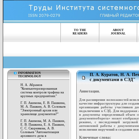
TO THE
ABOUT
READERS
JOURNAL
INFORMATION
П. А. Куратов, Н. А. П
TECHNOLOGY
с документами в СЭД"
Н. А. Абрамов
"Компьютеризированная
Аннотация.
система контроля трафика на
крупных предприятиях"
Для расширения возможностей испол
Г. П. Акимова, Е. В. Пашкина,
качестве инфраструктуры для создани
М. А. Пашкин, А. В. Соловьев
организации работы участников до
"Электронный архив или
подключения к СЭД. Для поддержки 
хранилище документов?"
в документы определенный объем св
документооборота» может отображат
Г. П. Акимова, М. А. Пашкин,
режиме, с последующей загрузкой
Е. В. Пашкина, Е. А. Пашкин,
автономной работы с документами
С. С. Скорнякова, А. В.
исполнения поручений и создания но
Соловьев "Автоматизация
архивного дела в
Ключевые слова: