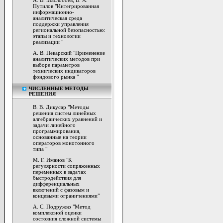
А. В. Маслобоев, В. А.
Путилов "Интегрированная
информационно-
аналитическая среда
поддержки управления
региональной безопасностью:
этапы и технологии
реализации "
А. В. Пекарский "Применение
аналитических методов при
выборе параметров
технических индикаторов
фондового рынка "
ЧИСЛЕННЫЕ МЕТОДЫ
РЕШЕНИЯ
В. В. Дикусар "Методы
решения систем линейных
алгебраических уравнений и
задачи линейного
программирования,
основанные на теории
операторов монотонного
типа "
М. Г. Иманов "К
регулярности сопряженных
переменных в задачах
быстродействия для
дифференциальных
включений с фазовым и
концевыми ограничениями"
А. С. Подружко "Метод
комплексной оценки
состояния сложной системы