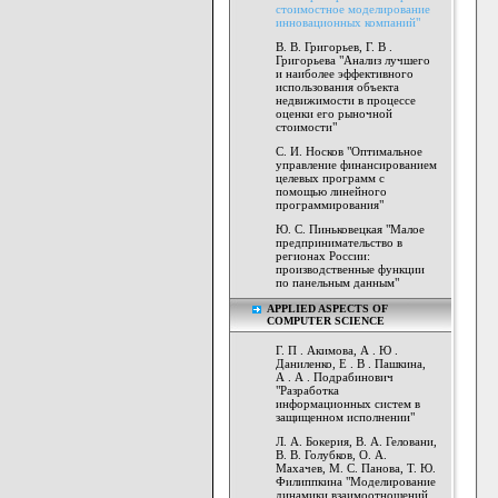
стоимостное моделирование
инновационных компаний"
В. В. Григорьев, Г. В .
Григорьева "Анализ лучшего
и наиболее эффективного
использования объекта
недвижимости в процессе
оценки его рыночной
стоимости"
С. И. Носков "Оптимальное
управление финансированием
целевых программ с
помощью линейного
программирования"
Ю. С. Пиньковецкая "Малое
предпринимательство в
регионах России:
производственные функции
по панельным данным"
APPLIED ASPECTS OF
COMPUTER SCIENCE
Г. П . Акимова, А . Ю .
Даниленко, Е . В . Пашкина,
А . А . Подрабинович
"Разработка
информационных систем в
защищенном исполнении"
Л. А. Бокерия, В. А. Геловани,
В. В. Голубков, О. А.
Махачев, М. С. Панова, Т. Ю.
Филиппкина "Моделирование
динамики взаимоотношений