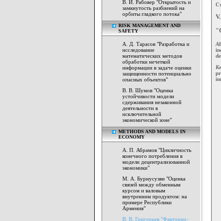
В. И. Рабовер "Открытость и
Ст
замкнутость разбиений на
орбиты гладкого потока"
V
RISK MANAGEMENT AND
"
SAFETY
А. Д. Тарасов "Разработка и
Ab
исследование
in
математических методов
de
обработки нечеткой
Ke
информации в задаче оценки
pr
защищенности потенциально
in
опасных объектов"
В. В. Шумов "Оценка
устойчивости модели
сдерживания незаконной
деятельности в
исключительной
экономической зоне"
METHODS AND MODELS IN
ECONOMY
А. П. Абрамов "Цикличность
конечного потребления в
модели децентрализованной
экономики"
М. А. Бурнусузян "Оценка
связей между обменным
курсом и валовым
внутренним продуктом: на
примере Республики
Армения"
В. В. Григорьев "Факторно-