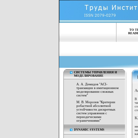
TO T
READ
СИСТЕМЫ УПРАВЛЕНИЯ И
МОДЕЛИРОВАНИЕ
А. А. Демидов "ACI-
транзакции в имитационном
А
моделировании сложных
систем"
В
М. В. Морозов "Критерии
ч
робастной абсолютной
с
устойчивости дискретных
с
систем управления с
периодическими
К
ограничениями"
и
DYNAMIC SYSTEMS
м
к