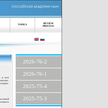
REVIEW
TOPICS
PROCESS
2026-76-2
2026-76-1
, в том
ансово-
кторно-
2025-75-4
2025-75-3
остный
аемного