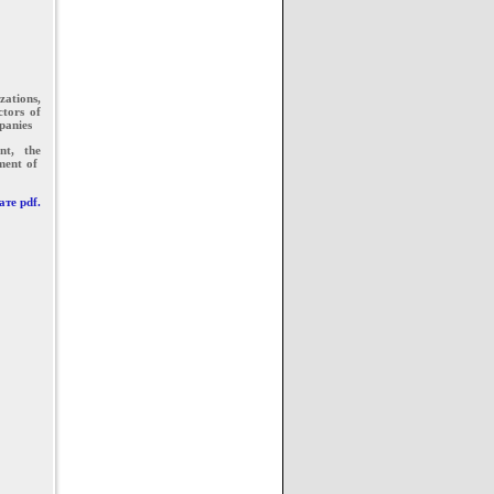
zations,
ctors of
panies
nt, the
pment of
те pdf.