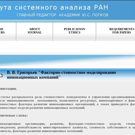
HE
ABOUT
PUBLICATION
REQUIREMENTS
ERS
JOURNAL
ETHICS
FOR PAPERS
В. В. Григорьев "Факторно-стоимостное моделирование
инновационных компаний"
ннотация.
 статье раскрывается роль стоимостного менеджмента в управлении организациями
исле инновационными компаниями, выявляются ресурсные, инновационные и фин
тоимостные факторы развития инновационных организаций, а также приводятся фа
тоимостные модели развития инновационных компаний.
лючевые слова:
нновационные организации, развитие, факторно-стоимостные модели, стоим
енеджмент, рентабельность инвестированного капитала, стоимость собственного и з
апитала, факторы развития инновационных компаний.