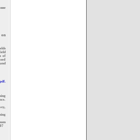
ние
 on
elds
ield
h of
ased
 and
pdf.
sing
nce.
vey,
sing
imum
107