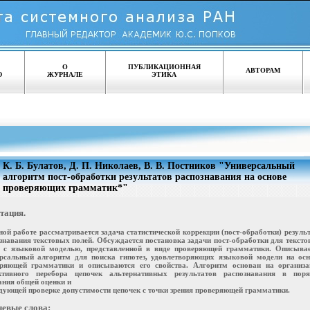
О
ПУБЛИКАЦИОННАЯ
АВТОРАМ
Ю
ЖУРНАЛЕ
ЭТИКА
К. Б. Булатов, Д. П. Николаев, В. В. Постников "Универсальный
алгоритм пост-обработки результатов распознавания на основе
проверяющих грамматик*"
тация.
ной работе рассматривается задача статистической коррекции (пост-обработки) резуль
знавания текстовых полей. Обсуждается постановка задачи пост-обработки для текст
 с языковой моделью, представленной в виде проверяющей грамматики. Описывае
рсальный алгоритм для поиска гипотез, удовлетворяющих языковой модели на осн
ряющей грамматики и описываются его свойства. Алгоритм основан на организа
ктивного перебора цепочек альтернативных результатов распознавания в поря
ния общей оценки и
дующей проверке допустимости цепочек с точки зрения проверяющей грамматики.
евые слова: