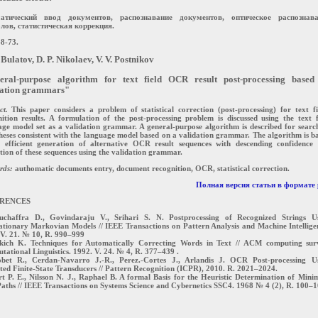
атический ввод документов, распознавание документов, оптическое распознава
лов, статистическая коррекция.
68-73.
 Bulatov, D. P. Nikolaev, V. V. Postnikov
eral-purpose algorithm for text field OCR result post-processing based
dation grammars"
ct.
This paper considers a problem of statistical correction (post-processing) for text fi
ition results. A formulation of the post-processing problem is discussed using the text f
ge model set as a validation grammar. A general-purpose algorithm is described for searc
eses consistent with the language model based on a validation grammar. The algorithm is b
 efficient generation of alternative OCR result sequences with descending confidence
tion of these sequences using the validation grammar.
rds:
authomatic documents entry, document recognition, OCR, statistical correction.
Полная версия статьи в формате 
RENCES
uchaffra D., Govindaraju V., Srihari S. N. Postprocessing of Recognized Strings U
ationary Markovian Models // IEEE Transactions on Pattern Analysis and Machine Intellige
 V. 21. № 10, R. 990–999
kich K. Techniques for Automatically Correcting Words in Text // ACM computing sur
ational Linguistics. 1992. V. 24. № 4, R. 377–439 .
obet R., Cerdan-Navarro J.-R., Perez.-Cortes J., Arlandis J. OCR Post-processing U
ed Finite-State Transducers // Pattern Recognition (ICPR), 2010. R. 2021–2024.
t P. E., Nilsson N. J., Raphael B. A formal Basis for the Heuristic Determination of Min
aths // IEEE Transactions on Systems Science and Cybernetics SSC4. 1968 № 4 (2), R. 100–