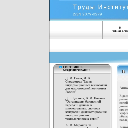
К
ЧИТАТЕЛ
СИСТЕМНОЕ
МОДЕЛИРОВАНИЕ
Д. М. Галин, И. В.
Сумарокова "Блоки
информационных технологий
Анно
для макромоделей экономики
России"
В дан
Д. Г. Буханов, В. М. Поляков
распо
"Организация безопасной
полей
передачи данных в
униве
многоагентных системах
прове
контроля и диагностирования
эффе
информационно-
убыва
технологических сетей"
после
А. М. Миронов "О
Ключ