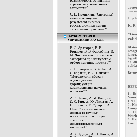
реализуемости функций на
строках вероятностными
автом
автоматами"
симво
С. В. Проничкин "Системный
Стр. 
анализ потенциала
результатов целевых
государственных научно-
K. B.
технических программ*"
"Gen
НАУКОМЕТРИЯ И
vali
УПРАВЛЕНИЕ НАУКОЙ
Abstra
В. Л. Арлазаров, В. Е.
recogn
Кривцов, В. В. Фарсобина, И.
langua
М. Янишевский "Эксперты и
hypoth
экспертиза при конкурсном
on an
отборе научных проектов*"
valida
Д. С. Богданов, В. А. Кац, А.
Keywo
С. Корягин, Е. Л. Плискин
"Методология сбора и
оценки данных,
формирующих
REFE
характеристики научных
проектов*"
1. Bo
Nonst
А. А. Бойко, А. М. Кайдина,
1997.
Я. С. Ким, А. Ю. Лупатов, А.
2. Ku
И. Панов, Р. Е. Суворов, А. В.
Comput
Швец "Система анализа
3. Ll
данных из научных
Weight
источников на примере
4. Har
текстов по
Cost P
дендритноклеточным
вакцинам*"
А. А. Брудно, А. П. Попов, А.