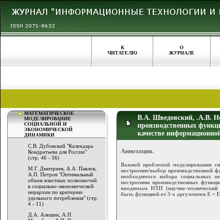
К
О
ЧИТАТЕЛЮ
ЖУРНАЛЕ
МАТЕМАТИЧЕСКОЕ
В.А. Шведовский, .А.В. 
МОДЕЛИРОВАНИЕ
СОЦИАЛЬНОЙ И
производственных функц
ЭКОНОМИЧЕСКОЙ
качестве информационной 
ДИНАМИКИ
С.В. Дубовский "Календарь
Аннотация.
Кондратьева для России"
(стр. 46 - 56)
Важной проблемой моделирования си
М.Г. Дмитриев, А.А. Павлов,
построение/выбор производственной ф
А.П. Петров "Оптимальный
необходимого набора социальных п
объем властных полномочий
построению производственных функций
в социально-экономической
вводимым НТП (научно-технический п
иерархии по критерию
быть функцией от 3-х аргументов Е = Е(
удельного потребления" (стр.
4 - 11)
Д.А. Алешин, А.П.