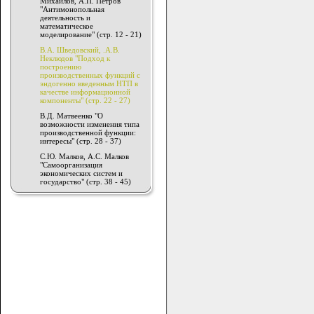
Михайлов, А.П. Петров
"Антимонопольная
деятельность и
математическое
моделирование" (стр. 12 - 21)
В.А. Шведовский, .А.В.
Неклюдов "Подход к
построению
производственных функций с
эндогенно введенным НТП в
качестве информационной
компоненты" (стр. 22 - 27)
В.Д. Матвеенко "О
возможности изменения типа
производственной функции:
интересы" (стр. 28 - 37)
С.Ю. Малков, А.С. Малков
"Самоорганизация
экономических систем и
государство" (стр. 38 - 45)