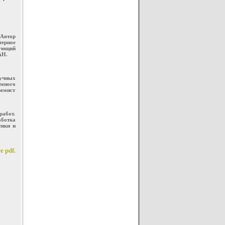
 Автор
терное
ующий
АН.
аучных
емного
аммист
работ.
ботка
тики и
 pdf.