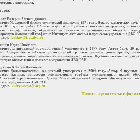
метрия, оптимизация.
торы:
ков Валерий Александрович.
нчил Московский физико-технический институт в 1971 году. Доктор технических наук.
лее 60 научных работ. Область научных интересов: компьютерная графика, компью
ение, геоинформатика, обработка изображений и распознавание образов. Завед
ораторией машинной графики в Институте автоматики и процессов управления ДВО Р
 адрес:
bobkov@iacp.dvo.ru
ньшин Юрий Иванович.
ончил Ленинградский государственный университет в 1977 году. Автор более 20 н
бот. Специалист в области компьютерной графики, компьютерного зрения, сист
ограммирования, параллельных вычислительных систем. Ведущий инженер – прогр
титута автоматики и процессов управления ДВО РАН.
дряшов Алексей Павлович.
ончил Дальневосточный технический университет в 2004 году. Автор 4 научных 
ласть научных интересов: компьютерная графика, компьютерное зрение, обра
ображений и распознавание образов. Младший научный сотрудник Института автома
цессов управления ДВО РАН.
 адрес:
kudryashova@iacp.ru
Полная версия статьи в формате