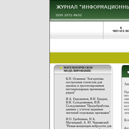
К
ЧИТАТЕЛ
МАТЕМАТИЧЕСКОЕ
МОДЕЛИРОВАНИЕ
К.П. Осминин "Алгоритмы
построения статистик для
Ан
анализа и прогнозирования
нестационарных временных
Пр
рядов"
пос
ли
И.А. Евдокимов, В.Н. Гридин,
век
В.И. Солодовников, И.В.
ка
Солодовников "Предобработка
ме
данных с учетом заданных
ло
значений отдельных признаков"
И.О. Гребенкин, Н А.
Кл
Магницкий, А. Ю. Чернявский
"Новая концепция нейросети для
фот