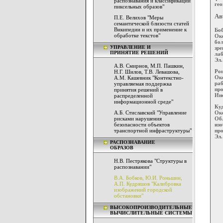
распознавания и классификации
гео
пиксельных образов"
Ав
П.Е. Велихов "Меры
семантической близости статей
Википедии и их применение к
Боб
обработке текстов"
Око
бо
УПРАВЛЕНИЕ И
зр
ПРИНЯТИЕ РЕШЕНИЙ
лаб
Эл.
А.В. Смирнов, М.П. Пашкин,
Ро
Н.Г. Шилов, Т.В. Левашова,
Ок
А.М. Кашевник "Контекстно-
ра
управляемая поддержка
пр
принятия решений в
Инс
распределенной
информационной среде"
Ку
А.Б. Стиславский "Управление
Ок
рисками нарушения
Об
безопасности объектов
из
транспортной инфраструктуры"
про
Эл.
РАСПОЗНАВАНИЕ
ОБРАЗОВ
Н.В. Пестрякова "Структуры в
распознавании"
В.А. Бобков, Ю.И. Роньшин,
А.П. Кудряшов "Калибровка
изображений городской
обстановки"
ВЫСОКОПРОИЗВОДИТЕЛЬНЫЕ
ВЫЧИСЛИТЕЛЬНЫЕ СИСТЕМЫ