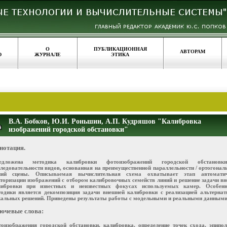
О
ПУБЛИКАЦИОННАЯ
АВТОРАМ
Ю
ЖУРНАЛЕ
ЭТИКА
В.А. Бобков, Ю.И. Роньшин, А.П. Кудряшов "Калибровка
изображений городской обстановки"
нотация.
едложена методика калибровки фотоизображений городской обстанов
ледовательности видов, основанная на преимущественной параллельности / ортогонал
ний сцены. Описываемая вычислительная схема охватывает этап автоматич
торизации изображений с отбором калибровочных семейств линий и решение задачи в
либровки при известных и неизвестных фокусах используемых камер. Особенн
тодики является декомпозиция задачи внешней калибровки с реализацией альтерна
кальных решений. Приведены результаты работы с модельными и реальными данными
ючевые слова:
оизображения городской обстановки, калибровка, определение точек схода, эпипо