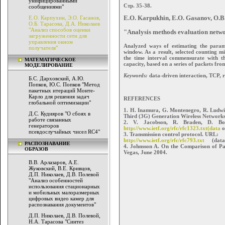
унифицированными
Стр. 35-38.
сообщениями"
Е.О. Карпухин, Э.О. Гасанов,
E.O. Karpukhin, E.O. Gasanov, O.B
О.Б. Тарасова, Д.А. Николаев
"Анализ способов оценки
"Analysis methods evaluation netwo
загруженности сети для
управления окном
Analyzed ways of estimating the parame
получателя"
window. As a result, selected counting 
the time interval commensurate with t
МАТЕМАТИЧЕСКОЕ
capacity, based on a series of packets fro
МОДЕЛИРОВАНИЕ
Keywords:
data-driven interaction, TCP, r
Б.С. Дарховский, А.Ю.
Попков, Ю.С. Попков "Метод
пакетных итераций Монте-
Карло для решения задач
REFERENCES
глобальной оптимизации"
1. H. Inamura, G. Montenegro, R. Ludwi
Д.С. Кудияров "О сбоях в
Third (3G) Generation Wireless Networks
работе связанных
2. V. Jacobson, R. Braden, D. Bo
генераторов
http://www.ietf.org/rfc/rfc1323.txt(data
o
псевдослучайных чисел RC4"
3. Transmission control protocol. URL:
http://www.ietf.org/rfc/rfc793.txt
(data o
РАСПОЗНАВАНИЕ
4. Johnsson A. On the Comparison of P
ОБРАЗОВ
Vegas, June 2004.
В.В. Арлазаров, А.Е.
Жуковский, В.Е. Кривцов,
Д.П. Николаев, Д.В. Полевой
"Анализ особенностей
использования стационарных
и мобильных малоразмерных
цифровых видео камер для
распознавания документов"
Д.П. Николаев, Д.В. Полевой,
Н.А. Тарасова "Синтез