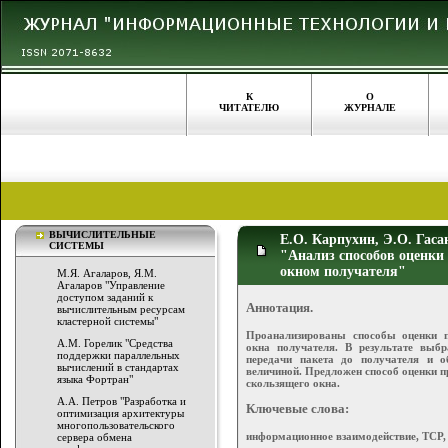
К
О
ЧИТАТЕЛЮ
ЖУРНАЛЕ
ВЫЧИСЛИТЕЛЬНЫЕ
Е.О. Карпухин, Э.О. Гаса
СИСТЕМЫ
"Анализ способов оценки
окном получателя"
М.Я. Агаларов, Я.М.
Агаларов "Управление
доступом заданий к
Аннотация.
вычислительным ресурсам
кластерной системы"
Проанализированы способы оценки п
А.М. Горелик "Средства
окна получателя. В результате выб
поддержки параллельных
передачи пакета до получателя и о
вычислений в стандартах
величиной. Предложен способ оценки пр
языка Фортран"
скользящего окна.
А.А. Петров "Разработка и
Ключевые слова:
оптимизация архитектуры
многопользовательского
информационное взаимодействие, TCP, 
сервера обмена