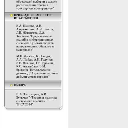
обучающей выборки в задаче
распознавания текста в
трехмерном пространстве"
ПРИКЛАДНЫЕ АСПЕКТЫ
ИНФОРМАТИКИ
В.А. Шахнов, А.Е.
Аверьянихин, А.И. Власов,
Л.В. Журавлева, Л.А.
Зинченко "Представление
знаний в информационных
системах с учетом свойств
наноразмерных объектов и
материалов"
М.Н. Жижин, К. Элвидж,
А.А. Пойда, А.И. Годунов,
В.Е. Велихов, Г.Н. Ерохин,
К.С. Алсынбаев, В.М.
Брыксин "Использование
данных ДЗЗ для мониторинга
добычи углеводородов"
ОБЗОРЫ
И.А. Тихомиров, А.В.
Булычев "«Теория и практика
системного анализа»
ТПСА'2014"