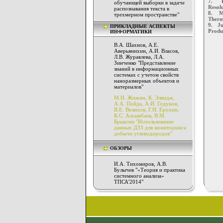
7. Do
обучающей выборки в задаче
Resol
распознавания текста в
8. Ma
трехмерном пространстве"
Therm
9. Jus
ПРИКЛАДНЫЕ АСПЕКТЫ
Produ
ИНФОРМАТИКИ
В.А. Шахнов, А.Е.
Аверьянихин, А.И. Власов,
Л.В. Журавлева, Л.А.
Зинченко "Представление
знаний в информационных
системах с учетом свойств
наноразмерных объектов и
материалов"
М.Н. Жижин, К. Элвидж,
А.А. Пойда, А.И. Годунов,
В.Е. Велихов, Г.Н. Ерохин,
К.С. Алсынбаев, В.М.
Брыксин "Использование
данных ДЗЗ для мониторинга
добычи углеводородов"
ОБЗОРЫ
И.А. Тихомиров, А.В.
Булычев "«Теория и практика
системного анализа»
ТПСА'2014"