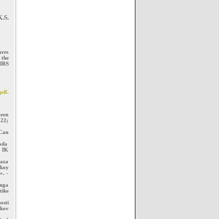
K.S.
ares
 the
IIRS
pdf.
teen
622;
 Can
hoda
v IK
gaza
skoy
». -
inga
tike
osti
mkov