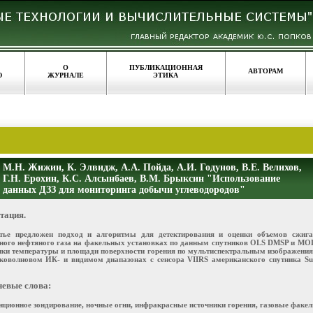
О
ПУБЛИКАЦИОННАЯ
АВТОРАМ
Ю
ЖУРНАЛЕ
ЭТИКА
М.Н. Жижин, К. Элвидж, А.А. Пойда, А.И. Годунов, В.Е. Велихов,
Г.Н. Ерохин, К.С. Алсынбаев, В.М. Брыксин "Использование
данных ДЗЗ для мониторинга добычи углеводородов"
тация.
тье предложен подход и алгоритмы для детектирования и оценки объемов сжига
ного нефтяного газа на факельных установках по данным спутников OLS DMSP и MO
нки температуры и площади поверхности горения по мультиспектральным изображени
коволновом ИК- и видимом диапазонах с сенсора VIIRS американского спутника Su
евые слова:
нционное зондирование, ночные огни, инфракрасные источники горения, газовые факел