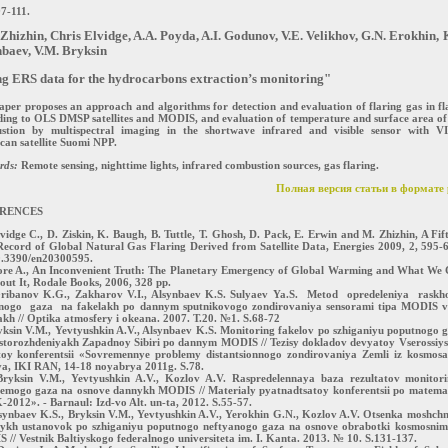
7-111.
Zhizhin, Chris Elvidge, A.A. Poyda, A.I. Godunov, V.E. Velikhov, G.N. Erokhin, 
baev, V.M. Bryksin
g ERS data for the hydrocarbons extraction’s monitoring"
aper proposes an approach and algorithms for detection and evaluation of flaring gas in fl
ding to OLS DMSP satellites and MODIS, and evaluation of temperature and surface area of
stion by multispectral imaging in the shortwave infrared and visible sensor with V
an satellite Suomi NPP.
rds:
Remote sensing, nighttime lights, infrared combustion sources, gas flaring.
Полная версия статьи в формате 
RENCES
idge C., D. Ziskin, K. Baugh, B. Tuttle, T. Ghosh, D. Pack, E. Erwin and M. Zhizhin, A Fif
Record of Global Natural Gas Flaring Derived from Satellite Data, Energies 2009, 2, 595-
0.3390/en20300595.
re A., An Inconvenient Truth: The Planetary Emergency of Global Warming and What We
ut It, Rodale Books, 2006, 328 pp.
ibanov K.G., Zakharov V.I., Alsynbaev K.S. Sulyaev Ya.S. Metod opredeleniya rask
nogo gaza na fakelakh po dannym sputnikovogo zondirovaniya sensorami tipa MODIS 
kh // Optika atmosfery i okeana. 2007. T.20. №1. S.68-72
yksin V.M., Yevtyushkin A.V., Alsynbaev K.S. Monitoring fakelov po szhiganiyu poputnogo 
storozhdeniyakh Zapadnoy Sibiri po dannym MODIS // Tezisy dokladov devyatoy Vserossiy
toy konferentsii «Sovremennye problemy distantsionnogo zondirovaniya Zemli iz kosmosa
a, IKI RAN, 14-18 noyabrya 2011g. S.78.
yksin V.M., Yevtyushkin A.V., Kozlov A.V. Raspredelennaya baza rezultatov monitor
aemogo gaza na osnove dannykh MODIS // Materialy pyatnadtsatoy konferentsii po matema
012». - Barnaul: Izd-vo Alt. un-ta, 2012. S.55-57.
synbaev K.S., Bryksin V.M., Yevtyushkin A.V., Yerokhin G.N., Kozlov A.V. Otsenka moshchn
nykh ustanovok po szhiganiyu poputnogo neftyanogo gaza na osnove obrabotki kosmosni
// Vestnik Baltiyskogo federalnogo universiteta im. I. Kanta. 2013. № 10. S.131-137.