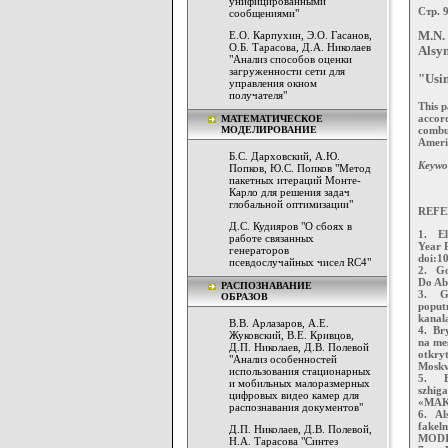
унифицированными
Стр. 9
сообщениями"
Е.О. Карпухин, Э.О. Гасанов,
M.N. 
О.Б. Тарасова, Д.А. Николаев
Alsyn
"Анализ способов оценки
загруженности сети для
"Usin
управления окном
получателя"
This p
accor
МАТЕМАТИЧЕСКОЕ
МОДЕЛИРОВАНИЕ
combu
Americ
Б.С. Дарховский, А.Ю.
Keywo
Попков, Ю.С. Попков "Метод
пакетных итераций Монте-
Карло для решения задач
глобальной оптимизации"
REFE
Д.С. Кудияров "О сбоях в
1. Elv
работе связанных
Year 
генераторов
doi:1
псевдослучайных чисел RC4"
2. Go
Do Abo
РАСПОЗНАВАНИЕ
3. Gr
ОБРАЗОВ
poput
kanala
В.В. Арлазаров, А.Е.
4. Br
Жуковский, В.Е. Кривцов,
na me
Д.П. Николаев, Д.В. Полевой
otkry
"Анализ особенностей
Moskv
использования стационарных
5. Br
и мобильных малоразмерных
szhig
цифровых видео камер для
«MAK-2
распознавания документов"
6. Al
fakel
Д.П. Николаев, Д.В. Полевой,
MODIS 
Н.А. Тарасова "Синтез