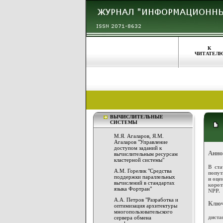
К
ЧИТАТЕЛ
ВЫЧИСЛИТЕЛЬНЫЕ
СИСТЕМЫ
М.Я. Агаларов, Я.М.
Агаларов "Управление
доступом заданий к
Анно
вычислительным ресурсам
кластерной системы"
В ста
А.М. Горелик "Средства
попут
поддержки параллельных
и оце
вычислений в стандартах
корот
языка Фортран"
NPP.
А.А. Петров "Разработка и
Ключ
оптимизация архитектуры
многопользовательского
диста
сервера обмена