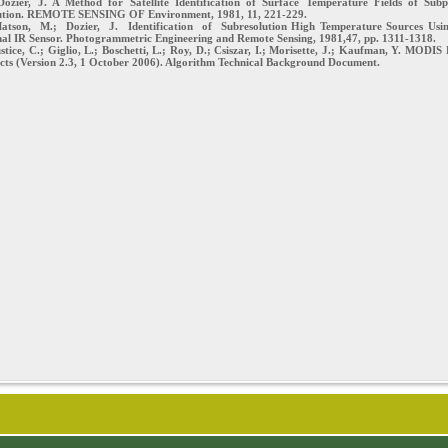
zier, J. A Method for Satellite Identification of Surface Temperature Fields of Subp
ution. REMOTE SENSING OF Environment, 1981, 11, 221-229.
tson, M.; Dozier, J. Identification of Subresolution High Temperature Sources Usi
al IR Sensor. Photogrammetric Engineering and Remote Sensing, 1981,47, pp. 1311-1318.
tice, C.; Giglio, L.; Boschetti, L.; Roy, D.; Csiszar, I.; Morisette, J.; Kaufman, Y. MODIS 
cts (Version 2.3, 1 October 2006). Algorithm Technical Background Document.