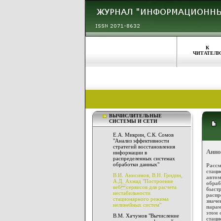
К
ЧИТАТЕЛ
ВЫЧИСЛИТЕЛЬНЫЕ
СИСТЕМЫ И СЕТИ
Е.А. Микрин, С.К. Сомов
"Анализ эффективности
стратегий восстановления
Анно
информации в
распределенных системах
обработки данных"
Рассм
стац
В.И. Анисимов, В.Н. Гридин,
авто
А.Д. Ахмад "Построение
обра
веб сервисов для расчета
быстр
нестабильности
распр
стационарного режима
значе
нелинейных систем"
парам
этом 
В.М. Хачумов "Вычисление
стаци