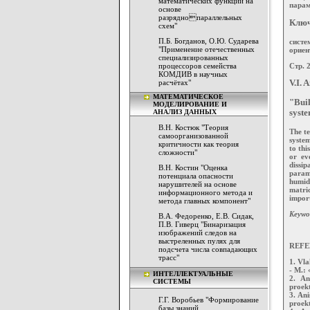
математических функций на
парам
основе
разряднопараллельных
Ключ
схем"
П.Б. Богданов, О.Ю. Сударева
сист
"Применение отечественных
ориен
специализированных
Стр. 
процессоров семейства
КОМДИВ в научных
расчётах"
V.I. 
МАТЕМАТИЧЕСКОЕ
"Buil
МОДЕЛИРОВАНИЕ И
АНАЛИЗ ДАННЫХ
syst
В.Н. Костюк "Теория
The te
самоорганизованной
system
критичности как теория
to thi
сложности"
or ev
dissip
В.Н. Костин "Оценка
parame
потенциала опасности
humidi
нарушителей на основе
matri
информационного метода и
import
метода главных компонент"
Keywo
В.А. Федоренко, Е.В. Сидак,
П.В. Гиверц "Бинаризация
изображений следов на
выстреленных пулях для
REFE
подсчета числа совпадающих
трасс"
1. Vla
- M.: 
ИНТЕЛЛЕКТУАЛЬНЫЕ
2. An
СИСТЕМЫ
proekt
3. An
Г.Г. Воробьев "Формирование
proekt
базы знаний