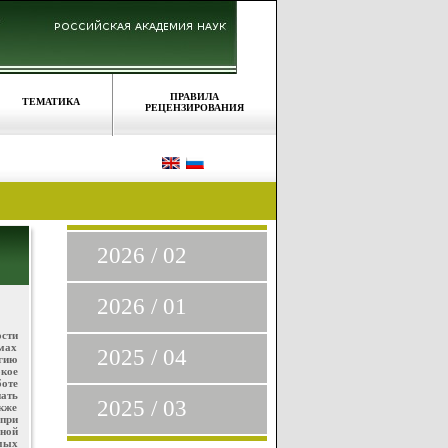
ПРАВИЛА
ТЕМАТИКА
РЕЦЕНЗИРОВАНИЯ
2026 / 02
2026 / 01
ости
мах
2025 / 04
гию
кое
боте
пать
2025 / 03
кже
 при
нной
емых