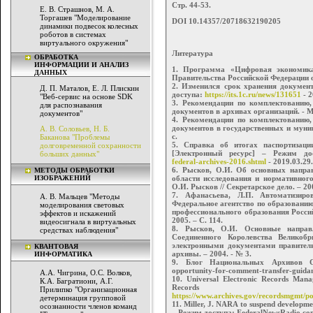
Стр. 44-53.
Е. В. Страшнов, М. А.
Торгашев "Моделирование
DOI 10.14357/20718632190205
динамики подвесок колесных
роботов в системах
виртуального окружения"
Литература
ОБРАБОТКА
ИНФОРМАЦИИ И АНАЛИЗ
1. Программа «Цифровая экономика
ДАННЫХ
Правительства Российской Федерации от
2. Изменился срок хранения докумен
Д. П. Маталов, Е. Л. Плискин
доступа:
https://its.1c.ru/news/131651
- 2
"Веб-сервис на основе SDK
3. Рекомендации по комплектованию,
для распознавания
документов в архивах организаций. - 
документов"
4. Рекомендации по комплектованию,
документов в государственных и муни
А. В. Соловьев, Н. Б.
с.
Баканова "Проблемы
5. Справка об итогах паспортизац
долговременной сохранности
[Электронный ресурс] – Режим д
больших данных"
federal-archives-2016.shtml
- 2019.03.29.
6. Рысков, О.И. Об основных напра
МЕТОДЫ ОБРАБОТКИ
области исследования и нормативного
ИЗОБРАЖЕНИЙ
О.И. Рысков // Секретарское дело. – 200
7. Афанасьева, Л.П. Автоматизиро
А. В. Мальцев "Методы
Федеральное агентство по образовани
моделирования световых
профессионального образования Росси
эффектов и искажений
2005. – С. 114.
видеосигнала в виртуальных
8. Рысков, О.И. Основные напра
средствах наблюдения"
Соединенного Королевства Великоб
электронными документами правитель
КВАНТОВАЯ
архивы. – 2004. - № 3.
ИНФОРМАТИКА
9. Блог Национальных Архиво
opportunity-for-comment-transfer-guidan
А.А. Чигрина, О.С. Волков,
10. Universal Electronic Records Man
К.А. Багратиони, А.Г.
Records Adm
Прилипко "Организационная
https://www.archives.gov/recordsmgmt/po
детерминация групповой
11. Miller, J. NARA to suspend developme
осознанности членов команд
– Режим доступа: FederalNewsRadio.c