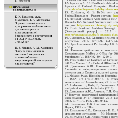
IT проектов"
12. Lipowicz, A. NARA officials defend s
Lipowicz // Federal Computer Week
ПРОБЛЕМЫ
officialsdefending-searchability-of-electr
БЕЗОПАСНОСТИ
13. Carlstrom, G. Is DoD's new pay
FederalTimes.com – Режим доступа:
htt
Е. К. Баранова, А.А.
14. National Archives Announces a New M
Мурзакова, Е.А. Мурзакова
Records. U.S. National Archives and Re
"Сравнительный анализ
доступа:
https://www.archives.gov/press/
программного обеспечения
15. Draft National Archives Strategic
для анализа рисков
[Электронный ресурс] – 2017 
информационной
reports/strategicplan/draft-strategic-plan
безопасности в соответствии
16. Суровцева, Н.Г. Хранение электро
c ГОСТ Р ИСО/МЭК
искусства. – 2017. – №4(52). – С.17.-23.
27005$10"
17. Open Government Partnership UK Na
– 58 p.
И. Б. Лашков, А. М. Кашевник
18. Типовые требования к автомати
"Определение опасных
Спецификация MoReq // Office for Offi
состояний водителя на
Supplement VI, ISBN 92-894-1290-9.
основе мобильных
19. Preservation of Evidence of Cryptog
видеоизмерений его лицевых
03125 – Version 1.2 – Federal Office for 
характеристик"
20. Даниленко А.Ю., Пашкина Е.В.,
блокчейн в информационных система
целостности. // Системы высокой доступн
21. Melanie Swan. Blockchain: Blueprint
— ISBN 978-1-4919-2047-3. В русс
экономики. — Олимп-Бизнес, 2016. — 2
22. Anderson, L., Holz, R., Ponomarev, A
analysis of modern blockchains (2016).
23. Даниленко А.Ю., Акимова Г.П. Осо
27-й научно-технической конференции 
информации 24-27 сентября 2018 год
2018. С. 73–75. ISSN 2305-994X.
24. Емельянов С.В. Системы автомат
Наука, 1967 г. – 336 с.
25. Емельянов С.В., Костылева Н. Е.,
средств автоматизации. — М.: Машинос
26. Емельянов С.В. Новые типы обратной