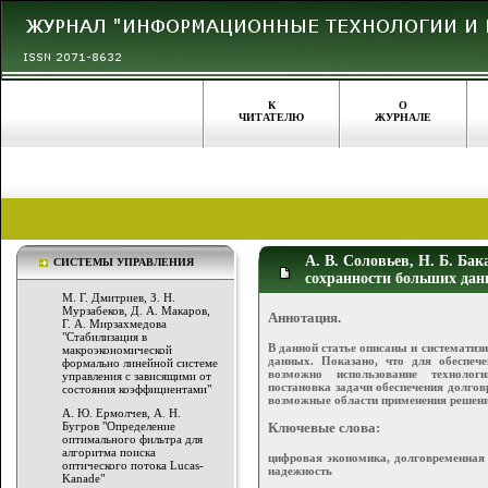
К
О
ЧИТАТЕЛЮ
ЖУРНАЛЕ
А. В. Соловьев, Н. Б. Б
СИСТЕМЫ УПРАВЛЕНИЯ
сохранности больших да
М. Г. Дмитриев, З. Н.
Мурзабеков, Д. А. Макаров,
Аннотация.
Г. А. Мирзахмедова
"Стабилизация в
В данной статье описаны и системати
макроэкономической
данных. Показано, что для обеспе
формально линейной системе
возможно использование технолог
управления с зависящими от
постановка задачи обеспечения долго
состояния коэффициентами"
возможные области применения решени
А. Ю. Ермолчев, А. Н.
Бугров "Определение
Ключевые слова:
оптимального фильтра для
алгоритма поиска
цифровая экономика, долговременная 
оптического потока Lucas-
надежность
Kanade"