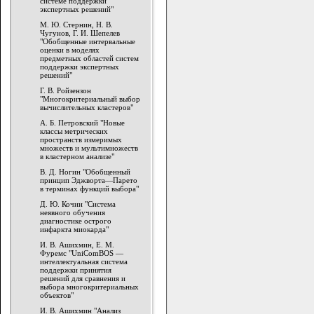
системе поддержки
экспертных решений"
М. Ю. Стернин, Н. В.
Чугунов, Г. И. Шепелев
"Обобщенные интервальные
оценки в моделях
предметных областей систем
поддержки экспертных
решений"
Г. В. Ройзензон
"Многокритериальный выбор
вычислительных кластеров"
А. Б. Петровский "Новые
классы метрических
пространств измеримых
множеств и мультимножеств
в кластерном анализе"
В. Д. Ногин "Обобщенный
принцип Эджворта—Парето
в терминах функций выбора"
Д. Ю. Кочин "Система
неявного обучения
диагностике острого
инфаркта миокарда"
И. В. Ашихмин, Е. М.
Фуремс "UniComBOS —
интеллектуальная система
поддержки принятия
решений для сравнения и
выбора многокритериальных
объектов"
И. В. Ашихмин "Анализ