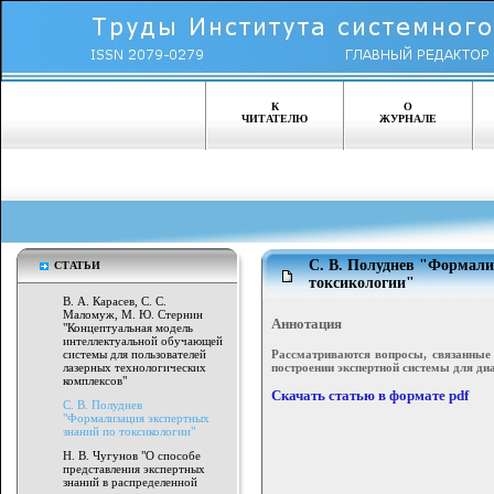
К
О
ЧИТАТЕЛЮ
ЖУРНАЛЕ
С. В. Полуднев "Формали
СТАТЬИ
токсикологии"
В. А. Карасев, С. С.
Маломуж, М. Ю. Стернин
Аннотация
"Концептуальная модель
интеллектуальной обучающей
Рассматриваются вопросы, связанные 
системы для пользователей
построении экспертной системы для ди
лазерных технологических
комплексов"
Скачать статью в формате pdf
С. В. Полуднев
"Формализация экспертных
знаний по токсикологии"
Н. В. Чугунов "О способе
представления экспертных
знаний в распределенной