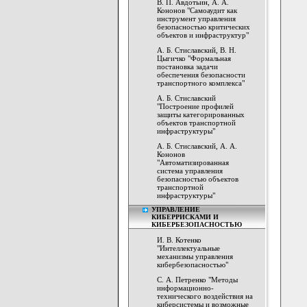
В. П. Авдотьин, А. А.
Кононов "Самоаудит как
инструмент управления
безопасностью критических
объектов и инфраструктур"
А. Б. Стиславский, В. Н.
Цыгичко "Формальная
постановка задачи
обеспечения безопасности
транспортного комплекса"
А. Б. Стиславский
"Построение профилей
защиты категорированных
объектов транспортной
инфраструктуры"
А. Б. Стиславский, А. А.
Кононов
"Автоматизированная
система управления
безопасностью объектов
транспортной
инфраструктуры"
УПРАВЛЕНИЕ
КИБЕРРИСКАМИ И
КИБЕРБЕЗОПАСНОСТЬЮ
И. В. Котенко
"Интеллектуальные
механизмы управления
кибербезопасностью"
С. А. Петренко "Методы
информационно-
технического воздействия на
киберсистемы и возможные