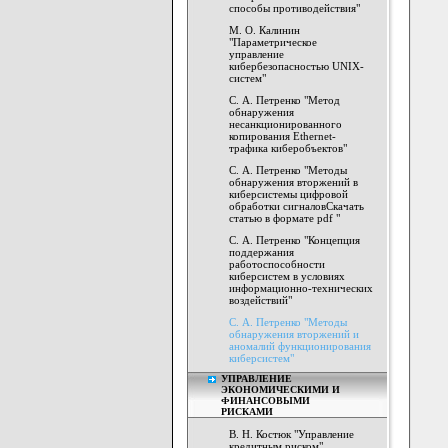
способы противодействия"
М. О. Калинин
"Параметрическое
управление
кибербезопасностью UNIX-
систем"
С. А. Петренко "Метод
обнаружения
несанкционированного
копирования Ethernet-
трафика киберобъектов"
С. А. Петренко "Методы
обнаружения вторжений в
киберсистемы цифровой
обработки сигналовСкачать
статью в формате pdf "
С. А. Петренко "Концепция
поддержания
работоспособности
киберсистем в условиях
информационно-технических
воздействий"
С. А. Петренко "Методы
обнаружения вторжений и
аномалий функционирования
киберсистем"
УПРАВЛЕНИЕ
ЭКОНОМИЧЕСКИМИ И
ФИНАНСОВЫМИ
РИСКАМИ
В. Н. Костюк "Управление
кредитным риском"