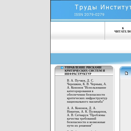
К
ЧИТАТЕЛ
УПРАВЛЕНИЕ РИСКАМИ
КРИТИЧЕСКИХ СИСТЕМ И
ИНФРАСТРУКТУР
В. А. Пучков, Д. С.
Черешкин, К. В. Черныш, А.
А. Кононов "Использование
категорирования в
обеспечении безопасности
критических инфраструктур
национального масштаба"
А. А. Кононов, Д. А.
Никитин, А. К. Поликарпов,
А. В. Сичкарук "Проблемы
качества требований
безопасности и возможные
пути их решения"