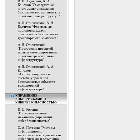
В. П. Авдотьин, А. А.
Кононов "Самоаудит как
инструмент управления
безопасностью критических
объектов и инфраструктур"
А. Б. Стиславский, В. Н.
Цыгичко "Формальная
постановка задачи
обеспечения безопасности
транспортного комплекса"
А. Б. Стиславский
"Построение профилей
защиты категорированных
объектов транспортной
инфраструктуры"
А. Б. Стиславский, А. А.
Кононов
"Автоматизированная
система управления
безопасностью объектов
транспортной
инфраструктуры"
УПРАВЛЕНИЕ
КИБЕРРИСКАМИ И
КИБЕРБЕЗОПАСНОСТЬЮ
И. В. Котенко
"Интеллектуальные
механизмы управления
кибербезопасностью"
С. А. Петренко "Методы
информационно-
технического воздействия на
киберсистемы и возможные