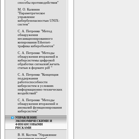
способы противодействия"
М. О. Калинин
"Параметрическое
управление
кибербезопасностью UNIX-
систем"
С. А. Петренко "Метод
обнаружения
несанкционированного
копирования Ethernet-
трафика киберобъектов"
С. А. Петренко "Методы
обнаружения вторжений в
киберсистемы цифровой
обработки сигналовСкачать
статью в формате pdf "
С. А. Петренко "Концепция
поддержания
работоспособности
киберсистем в условиях
информационно-технических
воздействий"
С. А. Петренко "Методы
обнаружения вторжений и
аномалий функционирования
киберсистем"
УПРАВЛЕНИЕ
ЭКОНОМИЧЕСКИМИ И
ФИНАНСОВЫМИ
РИСКАМИ
В. Н. Костюк "Управление
кредитным риском"