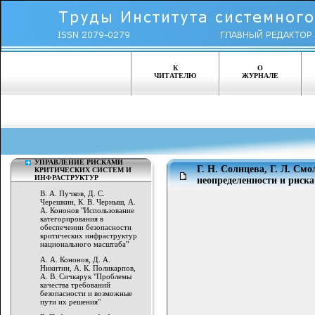
К
О
ЧИТАТЕЛЮ
ЖУРНАЛЕ
УПРАВЛЕНИЕ РИСКАМИ
Г. Н. Солнцева, Г. Л. См
КРИТИЧЕСКИХ СИСТЕМ И
ИНФРАСТРУКТУР
неопределенности и риска
В. А. Пучков, Д. С.
Черешкин, К. В. Черныш, А.
А. Кононов "Использование
категорирования в
обеспечении безопасности
критических инфраструктур
национального масштаба"
А. А. Кононов, Д. А.
Никитин, А. К. Поликарпов,
А. В. Сичкарук "Проблемы
качества требований
безопасности и возможные
пути их решения"