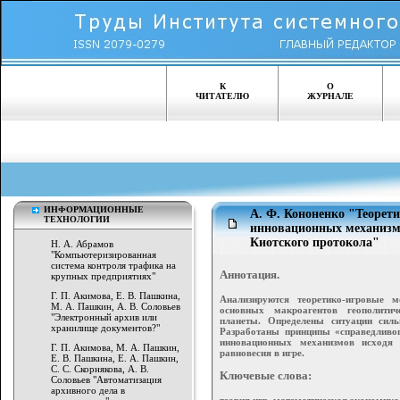
К
О
ЧИТАТЕЛЮ
ЖУРНАЛЕ
ИНФОРМАЦИОННЫЕ
А. Ф. Кононенко "Теорет
ТЕХНОЛОГИИ
инновационных механизм
Киотского протокола"
Н. А. Абрамов
"Компьютеризированная
система контроля трафика на
Аннотация.
крупных предприятиях"
Г. П. Акимова, Е. В. Пашкина,
Анализируются теоретико-игровые мо
М. А. Пашкин, А. В. Соловьев
основных макроагентов геополитич
"Электронный архив или
планеты. Определены ситуации сил
хранилище документов?"
Разработаны принципы «справедливо
инновационных механизмов исходя 
Г. П. Акимова, М. А. Пашкин,
равновесия в игре.
Е. В. Пашкина, Е. А. Пашкин,
С. С. Скорнякова, А. В.
Ключевые слова:
Соловьев "Автоматизация
архивного дела в
теория игр, математическая экономика