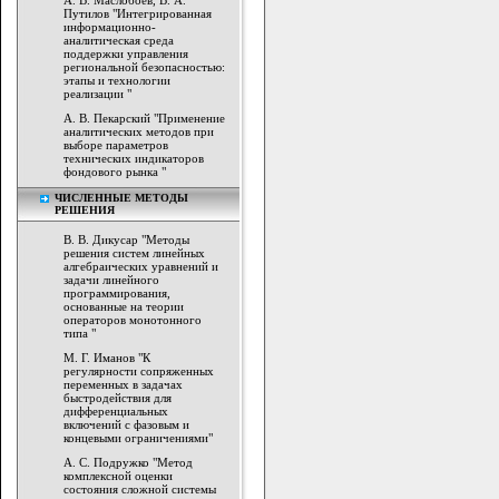
А. В. Маслобоев, В. А.
Путилов "Интегрированная
информационно-
аналитическая среда
поддержки управления
региональной безопасностью:
этапы и технологии
реализации "
А. В. Пекарский "Применение
аналитических методов при
выборе параметров
технических индикаторов
фондового рынка "
ЧИСЛЕННЫЕ МЕТОДЫ
РЕШЕНИЯ
В. В. Дикусар "Методы
решения систем линейных
алгебраических уравнений и
задачи линейного
программирования,
основанные на теории
операторов монотонного
типа "
М. Г. Иманов "К
регулярности сопряженных
переменных в задачах
быстродействия для
дифференциальных
включений с фазовым и
концевыми ограничениями"
А. С. Подружко "Метод
комплексной оценки
состояния сложной системы