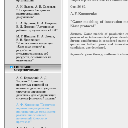
организации"
Стр. 56-60.
А. Н. Белова, А. В. Соловьев
"Построение баз данных
взаимосвязанных
A. F. Kononenko
документов"
"Game modeling of innovation mec
П. А. Куратов, Н. А. Петрова,
Kioto protocol"
Е. Л. Плискин "Автономная
работа с документами в СЭД"
Abstract.
Game models of production-ecol
М. Г. Шишаев, П. А. Ломов,
process of social-economical planet deve
В. В. Диковицкий
Strong equilibriums in considered game m
"Использование концепции
quotas on hotbed gases and innovatio
«User as an expert* в
conditions, are developed.
разработке
мультипредметных веб-
Keywords:
game theory, mathematical econ
ресурсов, основанных на
онтологиях"
СИСТЕМНОЕ
МОДЕЛИРОВАНИЕ
А. С. Боровский, А. Д.
Тарасов "Принятие
проектных решений на
основе модели «ситуация —
стратегия управления —
действие» для модернизации
системы физической защиты"
А. Ф. Кононенко "Теоретико-
игровое моделирование
инновационных механизмов
реализации основных
положений Киотского
протокола"