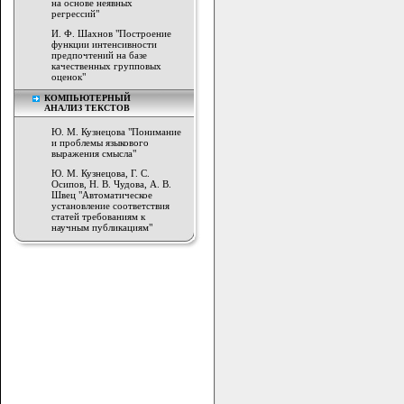
на основе неявных
регрессий"
И. Ф. Шахнов "Построение
функции интенсивности
предпочтений на базе
качественных групповых
оценок"
КОМПЬЮТЕРНЫЙ
АНАЛИЗ ТЕКСТОВ
Ю. М. Кузнецова "Понимание
и проблемы языкового
выражения смысла"
Ю. М. Кузнецова, Г. С.
Осипов, Н. В. Чудова, А. В.
Швец "Автоматическое
установление соответствия
статей требованиям к
научным публикациям"