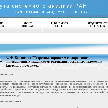
HE
ABOUT
PUBLICATION
REQUIREMENTS
ERS
JOURNAL
ETHICS
FOR PAPERS
А. Ф. Кононенко "Теоретико-игровое моделирование
инновационных механизмов реализации основных положений
Киотского протокола"
ннотация.
нализируются теоретико-игровые модели производственно-экологического взаимод
сновных макроагентов геополитического процесса социально-экономического р
ланеты. Определены ситуации сильного равновесия в рассмотренных игровых м
азработаны принципы «справедливого» определения квот на выбросы парниковых 
нновационных механизмов исходя из интересов планеты в целом и условий си
вновесия в игре.
лючевые слова:
ория игр, математическая экономика, экологическое взаимодействие