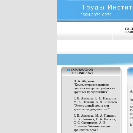
TO T
READ
INFORMATION
TECHNOLOGY
Н. А. Абрамов
"Компьютеризированная
система контроля трафика на
А
крупных предприятиях"
Г. П. Акимова, Е. В. Пашкина,
А
М. А. Пашкин, А. В. Соловьев
о
"Электронный архив или
п
хранилище документов?"
Р
и
Г. П. Акимова, М. А. Пашкин,
ра
Е. В. Пашкина, Е. А. Пашкин,
С. С. Скорнякова, А. В.
К
Соловьев "Автоматизация
архивного дела в
те