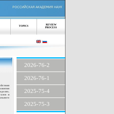
REVIEW
TOPICS
PROCESS
2026-76-2
2026-76-1
ействия
азвития
2025-75-4
оделях.
газов и
льного
2025-75-3