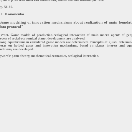
р. 56-60.
. F. Kononenko
Game modeling of innovation mechanisms about realization of main foundati
ioto protocol"
stract.
Game models of production-ecological interaction of main macro agents of geopo
ocess of social-economical planet development are analyzed.
rong equilibriums in considered game models are determined. Principles of «just» determin
uotas on hotbed gases and innovation mechanisms, based on planet interest and equi
nditions, are developed.
ywords:
game theory, mathematical economics, ecological interaction.