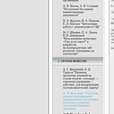
организации"
Ст
А. Н. Белова, А. В. Соловьев
"Построение баз данных
взаимосвязанных
A
документов"
"
П. А. Куратов, Н. А. Петрова,
K
Е. Л. Плискин "Автономная
работа с документами в СЭД"
Ab
М. Г. Шишаев, П. А. Ломов,
pr
В. В. Диковицкий
St
"Использование концепции
q
«User as an expert* в
co
разработке
мультипредметных веб-
Ke
ресурсов, основанных на
онтологиях"
SYSTEM MODELING
А. С. Боровский, А. Д.
Тарасов "Принятие
проектных решений на
основе модели «ситуация —
стратегия управления —
действие» для модернизации
системы физической защиты"
А. Ф. Кононенко "Теоретико-
игровое моделирование
инновационных механизмов
реализации основных
положений Киотского
протокола"