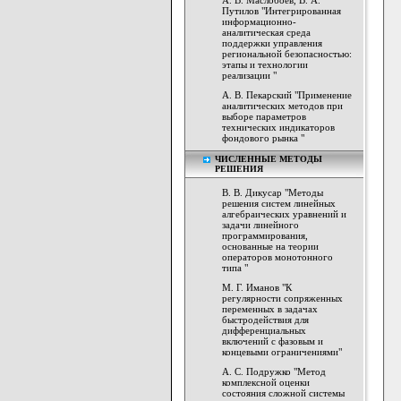
А. В. Маслобоев, В. А.
Путилов "Интегрированная
информационно-
аналитическая среда
поддержки управления
региональной безопасностью:
этапы и технологии
реализации "
А. В. Пекарский "Применение
аналитических методов при
выборе параметров
технических индикаторов
фондового рынка "
ЧИСЛЕННЫЕ МЕТОДЫ
РЕШЕНИЯ
В. В. Дикусар "Методы
решения систем линейных
алгебраических уравнений и
задачи линейного
программирования,
основанные на теории
операторов монотонного
типа "
М. Г. Иманов "К
регулярности сопряженных
переменных в задачах
быстродействия для
дифференциальных
включений с фазовым и
концевыми ограничениями"
А. С. Подружко "Метод
комплексной оценки
состояния сложной системы