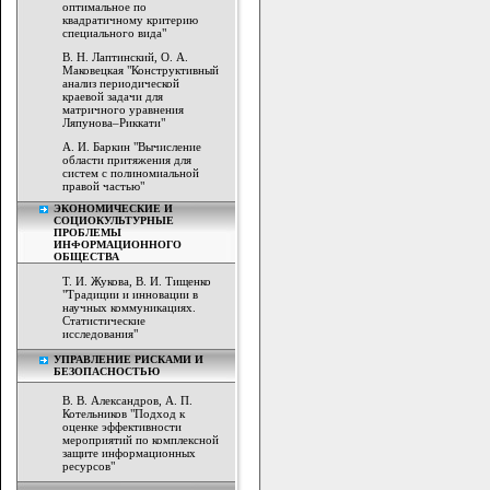
оптимальное по
квадратичному критерию
специального вида"
В. Н. Лаптинский, О. А.
Маковецкая "Конструктивный
анализ периодической
краевой задачи для
матричного уравнения
Ляпунова–Риккати"
А. И. Баркин "Вычисление
области притяжения для
систем с полиномиальной
правой частью"
ЭКОНОМИЧЕСКИЕ И
СОЦИОКУЛЬТУРНЫЕ
ПРОБЛЕМЫ
ИНФОРМАЦИОННОГО
ОБЩЕСТВА
Т. И. Жукова, В. И. Тищенко
"Традиции и инновации в
научных коммуникациях.
Статистические
исследования"
УПРАВЛЕНИЕ РИСКАМИ И
БЕЗОПАСНОСТЬЮ
В. В. Александров, А. П.
Котельников "Подход к
оценке эффективности
мероприятий по комплексной
защите информационных
ресурсов"