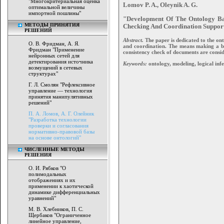
"Многокритериальная оценка
Lomov P. A., Oleynik A. G.
оптимальной величины
импортной пошлины"
"Development Of The Ontology Ba
МЕТОДЫ ПРИНЯТИЯ
Checking And Coordination Suppor
РЕШЕНИЙ
Abstract.
The paper is dedicated to the on
О. В. Фридман, А. Я.
and coordination. The means making a ba
Фридман "Применение
consistency check of documents are consi
нейронных сетей для
детектирования источника
Keywords:
ontology, modeling, logical inf
возмущений в сетевых
структурах"
Г. Л. Смолян "Рефлексивное
управление — технология
принятия манипулятивных
решений"
П. А. Ломов, А. Г. Олейник
"Разработка технологии
проверки и согласования
нормативно-правовой базы
на основе онтологий"
ЧИСЛЕННЫЕ МЕТОДЫ
РЕШЕНИЯ
О. И. Рябков "О
полимодальных
отображениях и их
применении к хаотической
динамике дифференциальных
уравнений"
М. В. Хлебников, П. С.
Щербаков "Ограниченное
линейное управление,