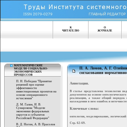
К
О
ЧИТАТЕЛЮ
ЖУРНАЛЕ
МАТЕМАТИЧЕСКИЕ
П. А. Ломов, А. Г. Олейн
МОДЕЛИ СОЦИАЛЬНО-
ЭКОНОМИЧЕСКИХ
согласования нормативно
ПРОЦЕССОВ
П. Н. Победаш "Принятие
Аннотация.
решений при оценке
эффективности
В статье представлена технология по
инвестиционных проектов на
документов на основе онтологического
основе операционного
реализации, а также общий порядок 
исчисления"
нахождения в нем ошибок и неточносте
Д. М. Галин, И. В.
Сумарокова "Модели
Ключевые слова:
экономики федеральных
округов и субъектов
онтология, моделирование, логический
Российской Федерации"
Стр. 62-69.
В. Д. Ногин, А. В. Прасолов