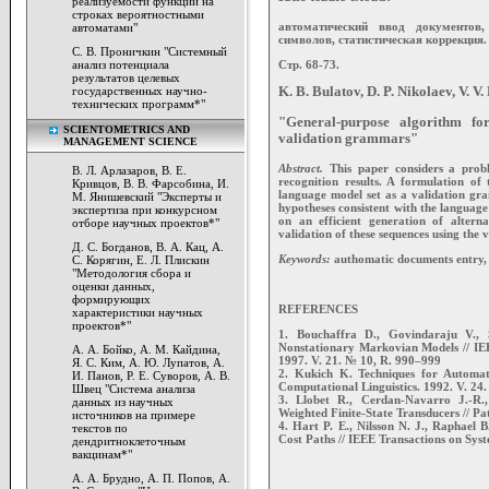
реализуемости функций на
строках вероятностными
автоматический ввод документов,
автоматами"
символов, статистическая коррекция.
С. В. Проничкин "Системный
Стр. 68-73.
анализ потенциала
результатов целевых
государственных научно-
K. B. Bulatov, D. P. Nikolaev, V. V
технических программ*"
"General-purpose algorithm fo
SCIENTOMETRICS AND
validation grammars"
MANAGEMENT SCIENCE
Abstract.
This paper considers a problem
В. Л. Арлазаров, В. Е.
recognition results. A formulation of 
Кривцов, В. В. Фарсобина, И.
language model set as a validation gra
М. Янишевский "Эксперты и
hypotheses consistent with the languag
экспертиза при конкурсном
on an efficient generation of altern
отборе научных проектов*"
validation of these sequences using the
Д. С. Богданов, В. А. Кац, А.
Keywords:
authomatic documents entry, 
С. Корягин, Е. Л. Плискин
"Методология сбора и
оценки данных,
формирующих
REFERENCES
характеристики научных
проектов*"
1. Bouchaffra D., Govindaraju V., S
Nonstationary Markovian Models // IEE
А. А. Бойко, А. М. Кайдина,
1997. V. 21. № 10, R. 990–999
Я. С. Ким, А. Ю. Лупатов, А.
2. Kukich K. Techniques for Automat
И. Панов, Р. Е. Суворов, А. В.
Computational Linguistics. 1992. V. 24.
Швец "Система анализа
3. Llobet R., Cerdan-Navarro J.-R.,
данных из научных
Weighted Finite-State Transducers // P
источников на примере
4. Hart P. E., Nilsson N. J., Raphael 
текстов по
Cost Paths // IEEE Transactions on Sys
дендритноклеточным
вакцинам*"
А. А. Брудно, А. П. Попов, А.