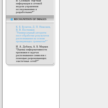
В. Соловьев "Научная
информация в сетевой
модели управления
исследованиями и
разработками*"
RECOGNITION OF IMAGES
К. Б. Булатов, Д. П. Николаев,
В. В. Постников
"Универсальный алгоритм
пост-обработки результатов
распознавания на основе
проверяющих грамматик*"
И. А. Дубнов, А. Б. Мерков
"Оценка информативности
признаков в задачах
распознавания символов с
помощью разреживающих
эластичных сетей*"