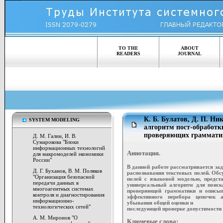
TO THE
ABOUT
READERS
JOURNAL
К. Б. Булатов, Д. П. Н
SYSTEM MODELING
алгоритм пост-обработк
проверяющих граммати
Д. М. Галин, И. В.
Сумарокова "Блоки
информационных технологий
Аннотация.
для макромоделей экономики
России"
В данной работе рассматривается зад
Д. Г. Буханов, В. М. Поляков
распознавания текстовых полей. Обс
"Организация безопасной
полей с языковой моделью, предст
передачи данных в
универсальный алгоритм для поиск
многоагентных системах
проверяющей грамматики и описыв
контроля и диагностирования
эффективного перебора цепочек а
информационно-
убывания общей оценки и
технологических сетей"
последующей проверке допустимости 
А. М. Миронов "О
Ключевые слова: